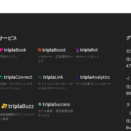
グ
サービス
台
予約エンジン
メタサーチ、広告運用サー
AIチャットボット
住
ビス
4
イ
CRM・マーケティングオ
サイトコントローラー（チ
データ分析ダッシュボード
住所
ートメーション
ャネルマネージャー）
80
タ
ホテル集客・運営業務支援
成果報酬型のアフィリエイ
サービス
ト集客
住所
Bu