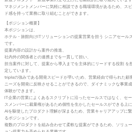
マネジメントメンバーに気軽に相談できる職場環境があるため、ス
ド感を持って業務に取り組むことができます。
【ポジション概要】
本ポジションは、
ホテル・旅館向けITソリューションの提案営業を担う シニアセール
です。
提案内容の設計から案件の推進、
社内外の関係者との連携までを一貫して担い、
担当案件に対して、提案から導入までを主体的にリードする役割 を
定しています。
triplaの強みである開発スピードが早いため、営業経由で得られた顧
ニーズを開発に反映させることができるので、ダイナミックな事業
体験ができます。
IT企業の営業によくあるスクリプトに沿ったセールスではなく、セ
スメンバーに裁量権があるため個性を生かしたセールスができる上
AIを駆使したプロダクト理解が深まるため、営業キャリアアップに
るポジションです。
複数のプロダクトを組み合わせて柔軟な提案ができるため、ソリュ
ョン提案力を高められる業務です。