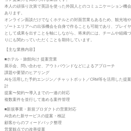
本人の頑張り次第で英語を使った外国人とのコミュニケーション機
あります。
オンライン面談だけでなくホテルとの対面営業もあるため、観光地
ゾートエリアへの出張機会を自身で作ることも可能であり、プレイ
として成果を出すことを軸にしながら、将来的には、チームや組織
りにも関わっていただくことを期待しています。
【主な業務内容】
■ホテル・旅館向け 提案営業
展示会、問い合わせ、アウトバウンドなどによるアプローチ
課題や要望のヒアリング
AIを活用した予約エンジン／チャットボット／CRM等を活用した提
計
提案〜契約〜導入までの一連の対応
複数案件を並行して進める案件管理
■新規事業・新規プロダクトの営業対応
AI含めた新サービスの提案・検証
顧客からのフィードバック整理
営業観点での改善提案