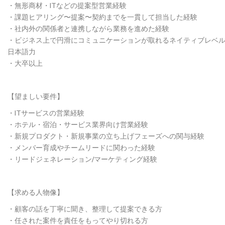
・無形商材・ITなどの提案型営業経験
・課題ヒアリング〜提案〜契約までを一貫して担当した経験
・社内外の関係者と連携しながら業務を進めた経験
・ビジネス上で円滑にコミュニケーションが取れるネイティブレベ
日本語力
・大卒以上
【望ましい要件】
・ITサービスの営業経験
・ホテル・宿泊・サービス業界向け営業経験
・新規プロダクト・新規事業の立ち上げフェーズへの関与経験
・メンバー育成やチームリードに関わった経験
・リードジェネレーション/マーケティング経験
【求める人物像】
・顧客の話を丁寧に聞き、整理して提案できる方
・任された案件を責任をもってやり切れる方