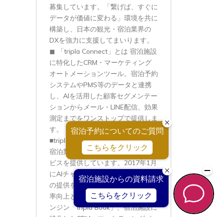
募集しています。「繋げば、すぐに
データが価値に変わる」環境を共に
構築し、日本の観光・宿泊業界の
DXを強力に支援してまいります。
◼︎ 「tripla Connect」とは 宿泊施設
に特化したCRM・マーケティング
オートメーションツール。宿泊予約
システムやPMS等のデータと連携
し、AIを活用した顧客セグメンテー
ションからメール・LINE配信、効果
測定までをワンストップで提供しま
す。 https://tripla.io/connect/
■tripla株式会社概要 トリプラは、
宿泊業界に特化したSaaS型のサー
ビスを提供しています。2017年1月
にAIチャットボット「tripla Bot」
の提供を開始して以降、自社予約比
率向上と会員獲得を支援する予約エ
ンジン「tripla Book」、宿泊施設に