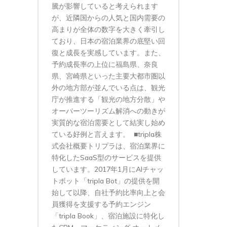
騰が影響していると考えられます
が、近隣国からの人気と国内需要の
高まりが全体の数字を大きく牽引し
ており、日本の宿泊業界の底堅い回
復と成長を実感しています。また、
予約成長率の上位に福島県、奈良
県、宮崎県といった主要大都市圏以
外の地方部が並んでいる点は、観光
庁が推進する「観光の地方分散」や
オーバーツーリズム解消への動きが
実質的な宿泊需要として結実し始め
ている好例と言えます。 ■tripla株
式会社概要トリプラは、宿泊業界に
特化したSaaS型のサービスを提供
しています。2017年1月にAIチャッ
トボット「tripla Bot」の提供を開
始して以降、自社予約比率向上と会
員獲得を支援する予約エンジン
「tripla Book」、宿泊施設に特化し