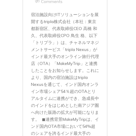
Comments
宿泊施設向けITソリューションを展
開するtripla株式会社（本社：東京
都新宿区、代表取締役CEO 高橋 和
久、代表取締役CPO 鳥生 格、以下
「トリプラ」）は、チャネルマネジ
メントサービス「tripla Nexus」が
インド最大手のオンライン旅行代理
店（OTA）「MakeMyTrip」と連携
したことをお知らせします。これに
より、国内の宿泊施設はtripla
Nexusを通じて、インド国内オンラ
イン市場シェア54％超のOTAとリ
アルタイムに連携ができ、急成長中
のインドをはじめとした南アジア圏
へ向けた販路の拡大が可能になりま
す。 ◼︎連携背景MakeMyTripは、イ
ンド国内OTA市場において54%超
のシェアを誇るインド最大手の