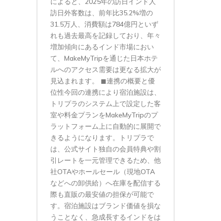
によると、2025年の訪日インド人
訪日外客数は、前年比35.2%増の
31.5万人、消費額は784億円といず
れも過去最高を記録しており、年々
増加傾向にあるインド市場におい
て、MakeMyTripを通じた日本ホテ
ルへのアクセス需要は更なる拡大が
見込まれます。 ◼︎連携の概要と優
位性今回の連携により宿泊施設は、
トリプラのシステム上で設定した客
室や料金プランをMakeMyTripのプ
ラットフォーム上に自動的に展開で
きるようになります。トリプラで
は、公式サイト独自の会員特典や割
引レートを一元管理できるため、他
社OTAやホールセール（現地OTA
などへの卸供給）へ在庫を配信する
際も直販の最安値の担保が可能で
す。宿泊施設はブランド価値を損な
うことなく、急成長するインドをは