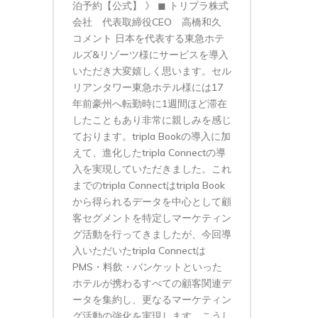
泊予約【公式】 》 ◼︎ トリプラ株式
会社 代表取締役CEO 高橋和久
コメント 日本を代表する東急ホテ
ルズ&リゾーツ様にサービスを導入
いただき大変嬉しく思います。セル
リアンタワー東急ホテル様には17
年前豪州へ転勤時に1週間ほど滞在
したこともあり非常に親しみを感じ
ております。tripla Bookの導入に加
えて、進化したtripla Connectの導
入を実現していただきました。これ
までのtripla Connectはtripla Book
から得られるデータを中心として顧
客セグメントを特定しマーケティン
グ活動を行ってきましたが、今回導
入いただいたtripla Connectは
PMS・料飲・バンケットといった
ホテルが携わるすべての顧客関連デ
ータを集約し、更なるマーケティン
グ活動の強化を実現します。こうし