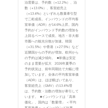
泊需要は、予約数（+12.2%）、泊
数（+13.0%）、客室総売上
（+13.4%）といずれも数量牽引型
で二桁成長。インバウンドの平均客
室単価（ADR）が14.6%上昇。国内
予約がインバウンド予約数の増加を
上回るペースで成長。地方・非大都
市圏への観光分散が加速。韓国
（+31.5%）や香港（+27.5%）など
近隣国からの予約が増加。欧州から
の予約は減少傾向。 ■単価は安定
のまま需要が拡大 2026年夏季の
予約状況は、前年同期比で大幅に増
加しています。全体の平均客室単価
（ADR）は、ほぼ横ばいであり、
客室総売上（GMV）の13.4%増
は、予約数・泊数の増加が牽引して
います。 ■インバウンドは「高単
価化」、国内は「数量増」 ＜平均
客室単価＞ ＜インバウンド比率