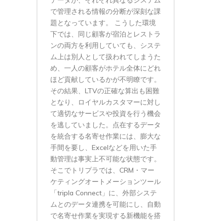
データが、それぞれ異なるシステム
で管理される情報の分断が深刻な課
題となっています。 こうした環境
下では、同じ顧客が宿泊とレストラ
ンの両方を利用していても、システ
ム上は別人として扱われてしまうた
め、一人の顧客がホテル全体にどれ
ほど貢献しているかが不明瞭です。
その結果、LTVの正確な算出も困難
となり、ロイヤルカスタマーに対し
て適切なサービスや投資を行う機会
を逃していました。点在するデータ
を統合する名寄せ作業には、膨大な
手間を要し、Excelなどを用いた手
動管理は事実上不可能な状態です。
そこでトリプラでは、CRM・マー
ケティングオートメーションツール
「tripla Connect」に、外部システ
ムとのデータ連携を可能にし、自動
で名寄せ作業を実現する新機能を搭