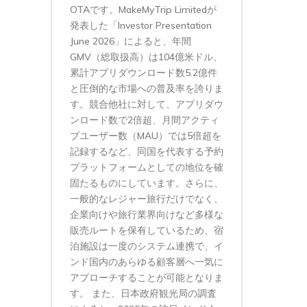
OTAです。MakeMyTrip Limitedが
発表した「Investor Presentation
June 2026」によると、年間
GMV（総取扱高）は104億米ドル、
累計アプリダウンロード数5.2億件
と圧倒的な市場への普及率を誇りま
す。競合他社に対して、アプリダウ
ンロード数で2倍超、月間アクティ
ブユーザー数（MAU）では5倍超を
記録するなど、同国を代表する予約
プラットフォームとしての地位を確
固たるものにしています。さらに、
一般的なレジャー旅行だけでなく、
企業向けや旅行業界向けなど多様な
販売ルートを保有しているため、宿
泊施設は一度のシステム連携で、イ
ンド国内のあらゆる顧客層へ一気に
アプローチすることが可能となりま
す。 また、日本政府観光局の調査