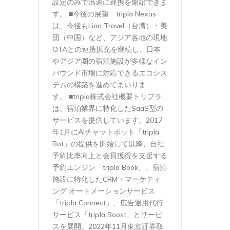
設定のみで迅速に連携を開始できま
す。 ■今後の展望 tripla Nexus
は、今後もLion Travel（台湾）・美
団（中国）など、アジア各地の現地
OTAとの連携拡充を継続し、日本
やアジア圏の宿泊施設が多様なイン
バウンド市場に対応できるエコシス
テムの構築を進めてまいりま
す。 ■tripla株式会社概要トリプラ
は、宿泊業界に特化したSaaS型の
サービスを提供しています。2017
年1月にAIチャットボット「tripla
Bot」の提供を開始して以降、自社
予約比率向上と会員獲得を支援する
予約エンジン「tripla Book」、宿泊
施設に特化したCRM・マーケティ
ング オートメーションサービス
「tripla Connect」、広告運用代行
サービス「tripla Boost」とサービ
スを展開。2022年11月東京証券取