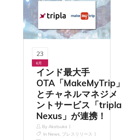
23
6月
インド最大手
OTA「MakeMyTrip」
とチャネルマネジメ
ントサービス「tripla
Nexus」が連携！
By
Akatsuka
In
News
,
プレスリリース