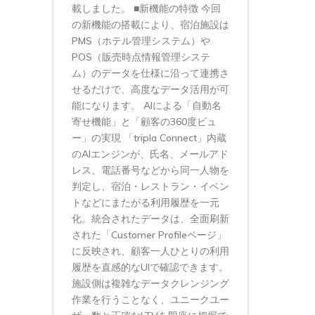
載しました。 ■新機能の特徴 今回
の新機能の搭載により、宿泊施設は
PMS（ホテル管理システム）や
POS（販売時点情報管理システ
ム）のデータを仕様に沿って連携さ
せるだけで、高度なデータ活用が可
能になります。 AIによる「自動名
寄せ機能」と「顧客の360度ビュ
ー」の実現 「tripla Connect」内蔵
のAIエンジンが、氏名、メールアド
レス、電話番号などから同一人物を
判定し、宿泊・レストラン・イベン
トなどにまたがる利用履歴を一元
化。統合されたデータは、全面刷新
された「Customer Profileページ」
に反映され、顧客一人ひとりの利用
履歴を直感的なUIで確認できます。
施設側は複雑なデータクレンジング
作業を行うことなく、ユニークユー