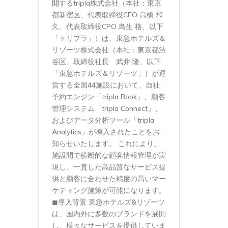
開するtripla株式会社（本社：東京
都新宿区、代表取締役CEO 高橋 和
久、代表取締役CPO 鳥生 格、以下
「トリプラ」）は、東急ホテルズ＆
リゾーツ株式会社（本社：東京都渋
谷区、取締役社長 武井 隆、以下
「東急ホテルズ＆リゾーツ」）が運
営する全国44施設において、自社
予約エンジン「tripla Book」、顧客
管理システム「tripla Connect」、
およびデータ分析ツール「tripla
Analytics」が導入されたことをお
知らせいたします。 これにより、
施設間で横断的な顧客情報管理が実
現し、一貫した高品質なサービス提
供と顧客に合わせた精度の高いマー
ケティング施策が可能になります。
◼︎導入背景 東急ホテルズ&リゾーツ
は、国内外に多数のブランドを展開
し、様々なサービスを提供していま