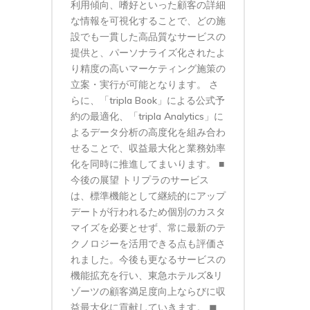
利用傾向、嗜好といった顧客の詳細
な情報を可視化することで、どの施
設でも一貫した高品質なサービスの
提供と、パーソナライズ化されたよ
り精度の高いマーケティング施策の
立案・実行が可能となります。 さ
らに、「tripla Book」による公式予
約の最適化、「tripla Analytics」に
よるデータ分析の高度化を組み合わ
せることで、収益最大化と業務効率
化を同時に推進してまいります。 ■
今後の展望 トリプラのサービス
は、標準機能として継続的にアップ
デートが行われるため個別のカスタ
マイズを必要とせず、常に最新のテ
クノロジーを活用できる点も評価さ
れました。今後も更なるサービスの
機能拡充を行い、東急ホテルズ&リ
ゾーツの顧客満足度向上ならびに収
益最大化に貢献していきます。 ◼︎