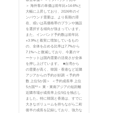
＞ 海外客の単価は前年比+14.6%と
大幅に上昇しており、2026年のイ
ンバウンド需要は、より長期の滞
在、或いは高価格帯のプランや施設
を選択する傾向が強まっています。
また、インバンド予約数は前年比
+3.9%と着実に増加しているもの
の、全体を占める比率は7.7%から
7.1%へと微減しており、今夏のマ
ーケットは国内需要の活発さが全体
を押し上げています。 ■台湾から
の需要が高く、韓国・香港など近隣
アジアからの予約が好調 ＜予約件
数 上位5か国＞ ＜予約成長率 上位
5カ国*²＞ 東・東南アジアの短距離
近隣市場が成長率上位5位を独占し
ました。特に韓国と香港は、すでに
大きなボリュームを持ちながら二桁
後半の成長を記録しており、強力な