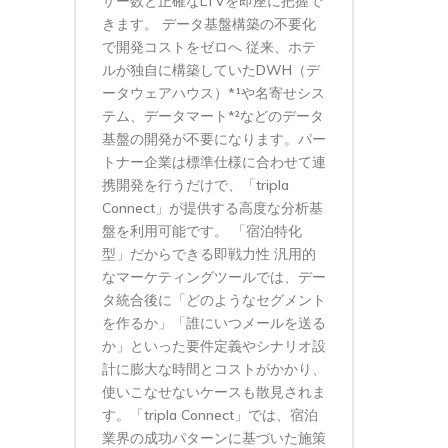
ザー数と正確なLTVを即座に把握で
きます。 データ基盤構築の不要化
で開発コストをゼロへ 従来、ホテ
ルが独自に構築していたDWH（デ
ータウェアハウス）*¹や名寄せシス
テム、データマート*²などのデータ
基盤の開発が不要になります。パー
トナー企業は標準仕様に合わせて連
携開発を行うだけで、「tripla
Connect」が提供する高度な分析基
盤を利用可能です。 「宿泊特化
型」だからできる即戦力性 汎用的
なマーケティングツールでは、デー
タ統合後に「どのようなセグメント
を作るか」「誰にいつメールを送る
か」といった要件定義やシナリオ設
計に膨大な時間とコストがかかり、
使いこなせないケースも散見されま
す。「tripla Connect」では、宿泊
業界の成功パターンに基づいた施策