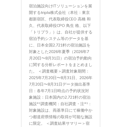
宿泊施設向けITソリューションを展
開するtripla株式会社（本社：東京
都新宿区、代表取締役CEO 高橋 和
久、代表取締役CPO 鳥生 格、以下
「トリプラ」）は、自社が提供する
宿泊予約システム等のデータを基
に、日本全国2,721軒の宿泊施設を
対象とした2026年夏季（2026年7
月20日〜8月31日）の宿泊予約動向
に関する分析レポートをまとめまし
た。 ＜調査概要＞調査対象期間：
2025年7月20日〜8月31日、2026年
7月20日〜8月31日データ抽出基準
日：各年7月1日時点の予約状況対
象施設：日本国内の2,721軒の宿泊
施設*¹調査機関：自社調査・注*¹：
対象施設は、両基準日にて稼働中か
つ都道府県情報の取得が可能な施設
に限定。 ＜調査結果サマリー＞宿