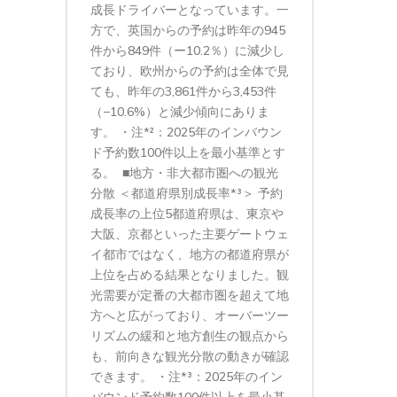
成長ドライバーとなっています。一
方で、英国からの予約は昨年の945
件から849件（ー10.2％）に減少し
ており、欧州からの予約は全体で見
ても、昨年の3,861件から3,453件
（−10.6%）と減少傾向にありま
す。 ・注*²：2025年のインバウン
ド予約数100件以上を最小基準とす
る。 ■地方・非大都市圏への観光
分散 ＜都道府県別成長率*³＞ 予約
成長率の上位5都道府県は、東京や
大阪、京都といった主要ゲートウェ
イ都市ではなく、地方の都道府県が
上位を占める結果となりました。観
光需要が定番の大都市圏を超えて地
方へと広がっており、オーバーツー
リズムの緩和と地方創生の観点から
も、前向きな観光分散の動きが確認
できます。 ・注*³：2025年のイン
バウンド予約数100件以上を最小基