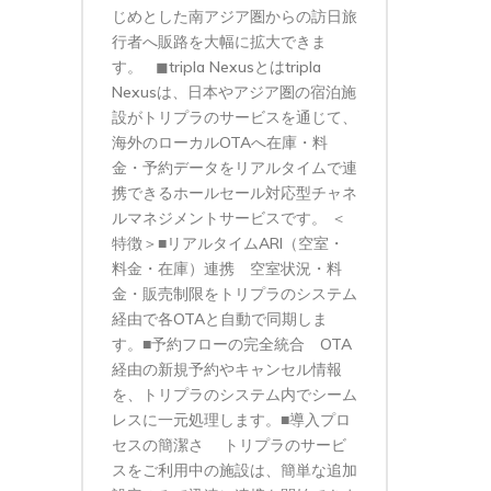
じめとした南アジア圏からの訪日旅
行者へ販路を大幅に拡大できま
す。 ◼︎tripla Nexusとはtripla
Nexusは、日本やアジア圏の宿泊施
設がトリプラのサービスを通じて、
海外のローカルOTAへ在庫・料
金・予約データをリアルタイムで連
携できるホールセール対応型チャネ
ルマネジメントサービスです。 ＜
特徴＞■リアルタイムARI（空室・
料金・在庫）連携 空室状況・料
金・販売制限をトリプラのシステム
経由で各OTAと自動で同期しま
す。■予約フローの完全統合 OTA
経由の新規予約やキャンセル情報
を、トリプラのシステム内でシーム
レスに一元処理します。■導入プロ
セスの簡潔さ トリプラのサービ
スをご利用中の施設は、簡単な追加