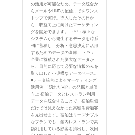
の活用が可能なため、データ統合か
らメールやLINEの配信までをワンス
トップで実行。導入したその日か
ら、収益向上に向けたマーケティン
グを開始できます。 ・*¹：様々な
システムから発生するデータを時系
列に蓄積し、分析・意思決定に活用
するためのデータの倉庫。 ・*²：
企業に蓄積された膨大なデータか
ら、目的に応じて必要な情報のみを
取り出した小規模なデータベース。
■データ統合によるマーケティング
活用例 「隠れたVIP」の発掘と単価
向上 宿泊データとレストラン利用
データを統合することで、宿泊単価
だけでは見えなかった高額消費顧客
を見出せます。宿泊はリーズナブル
なプランでも、館内レストランで高
額利用している顧客を抽出し、次回