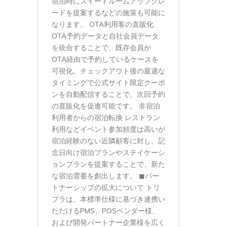
宿泊時にスイートルームアップグレ
ードを提案するなどの施策も可能に
なります。 OTA利用客の直販化
OTA予約データと自社会員データ
を統合することで、既存会員が
OTA経由で予約しているケースを
可視化。チェックアウト後の最適な
タイミングで公式サイト限定クーポ
ンを自動配信することで、次回予約
の直販化を促進可能です。 非宿泊
利用者からの宿泊転換 レストラン
利用などイベント参加頻度は高いが
宿泊経験のない近隣顧客に対し、記
念日向け宿泊プランやステイケーシ
ョンプランを提案することで、新た
な宿泊需要を創出します。 ◼︎パー
トナーシップの拡大について トリ
プラは、本標準仕様に基づき連携い
ただけるPMS、POSベンダー様、
および開発パートナー企業様を広く