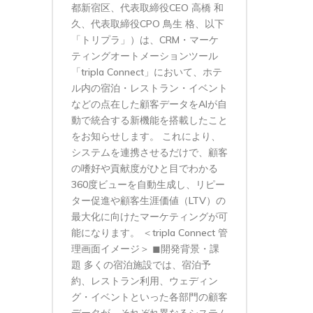
都新宿区、代表取締役CEO 高橋 和
久、代表取締役CPO 鳥生 格、以下
「トリプラ」）は、CRM・マーケ
ティングオートメーションツール
「tripla Connect」において、ホテ
ル内の宿泊・レストラン・イベント
などの点在した顧客データをAIが自
動で統合する新機能を搭載したこと
をお知らせします。 これにより、
システムを連携させるだけで、顧客
の嗜好や貢献度がひと目でわかる
360度ビューを自動生成し、リピー
ター促進や顧客生涯価値（LTV）の
最大化に向けたマーケティングが可
能になります。 ＜tripla Connect 管
理画面イメージ＞ ◼︎開発背景・課
題 多くの宿泊施設では、宿泊予
約、レストラン利用、ウェディン
グ・イベントといった各部門の顧客