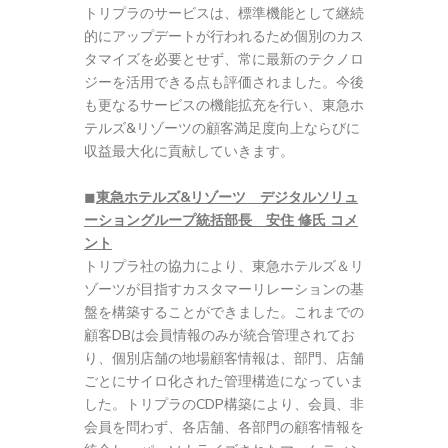
トリプラのサービスは、標準機能として継続
的にアップデートが行われるため個別のカス
タマイズを必要とせず、常に最新のテクノロ
ジーを活用できる点も評価されました。今後
も更なるサービスの機能拡充を行い、東急ホ
テルズ&リゾーツの顧客満足度向上ならびに
収益最大化に貢献していきます。
◼︎
東急ホテルズ&リゾーツ デジタルソリュ
ーショングループ統括部長 安住 修氏 コメ
ント
トリプラ社の協力により、東急ホテルズ＆リ
ゾーツが目指すカスタマーリレーションの基
盤を構築することができました。これまでの
顧客DBは会員情報のみが統合管理されてお
り、個別店舗の地場顧客情報は、部門、店舗
ごとにサイロ化された管理構造になっていま
した。トリプラのCDP構築により、会員、非
会員を問わず、各店舗、各部門の顧客情報を