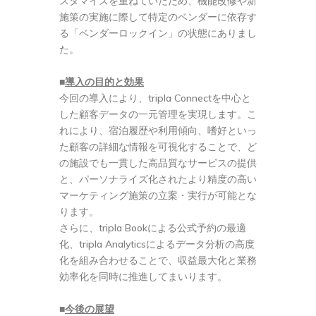
スタマイズを重ねていたため、機能改修や新
施策の実施に際して特定のベンダーに依存す
る「ベンダーロックイン」の状態にありまし
た。
■
導入の目的と効果
今回の導入により、tripla Connectを中心と
した顧客データの一元管理を実現します。こ
れにより、宿泊履歴や利用傾向、嗜好といっ
た顧客の詳細な情報を可視化することで、ど
の施設でも一貫した高品質なサービスの提供
と、パーソナライズ化されたより精度の高い
マーケティング施策の立案・実行が可能とな
ります。
さらに、tripla Bookによる公式予約の最適
化、tripla Analyticsによるデータ分析の高度
化を組み合わせることで、収益最大化と業務
効率化を同時に推進してまいります。
■
今後の展望