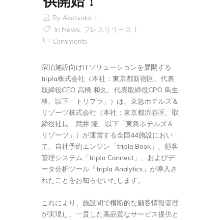
供開始！
By
Akatsuka
In
News
,
プレスリリース
Comments
宿泊施設向けITソリューションを展開する
tripla株式会社（本社：東京都新宿区、代表
取締役CEO 高橋 和久、代表取締役CPO 鳥生
格、以下「トリプラ」）は、東急ホテルズ＆
リゾーツ株式会社（本社：東京都渋谷区、取
締役社長 武井 隆、以下「東急ホテルズ＆
リゾーツ」）が運営する全国44施設におい
て、自社予約エンジン「tripla Book」、顧客
管理システム「tripla Connect」、およびデ
ータ分析ツール「tripla Analytics」が導入さ
れたことをお知らせいたします。
これにより、施設間で横断的な顧客情報管理
が実現し、一貫した高品質なサービス提供と