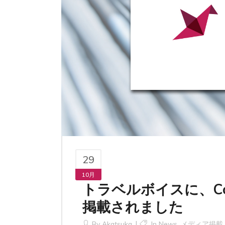
29
10月
トラベルボイスに、Co
掲載されました
By
Akatsuka
In
News
,
メディア掲載