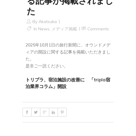
る記事が掲載されまし
た
By
Akatsuka
In
News
,
メディア掲載
Comments
2025年10月1日の旅行新聞に、オウンドメデ
ィアの開設に関する記事を掲載いただきまし
た。
是非ご一読ください。
トリプラ、宿泊施設の改善に 「tripla宿
泊業界コラム」開設