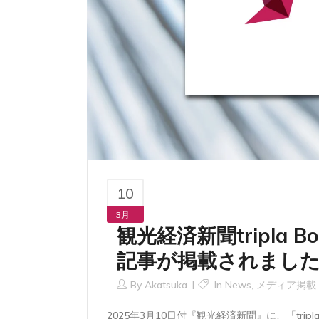
10
3月
観光経済新聞tripla
記事が掲載されまし
By
Akatsuka
In
News
,
メディア掲載
2025年3月10日付『観光経済新聞』に、「tr