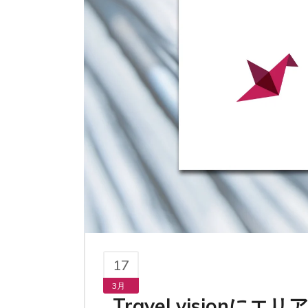
17
3月
Travel visio