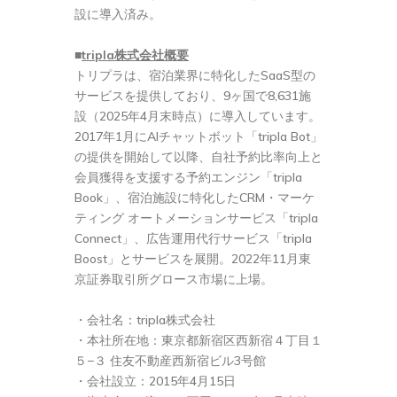
設に導入済み。
■
tripla
株式会社概要
トリプラは、宿泊業界に特化したSaaS型の
サービスを提供しており、9ヶ国で8,631施
設（2025年4月末時点）に導入しています。
2017年1月にAIチャットボット「tripla Bot」
の提供を開始して以降、自社予約比率向上と
会員獲得を支援する予約エンジン「tripla
Book」、宿泊施設に特化したCRM・マーケ
ティング オートメーションサービス「tripla
Connect」、広告運用代行サービス「tripla
Boost」とサービスを展開。2022年11月東
京証券取引所グロース市場に上場。
・会社名：tripla株式会社
・本社所在地：東京都新宿区西新宿４丁目１
５−３ 住友不動産西新宿ビル3号館
・会社設立：2015年4月15日