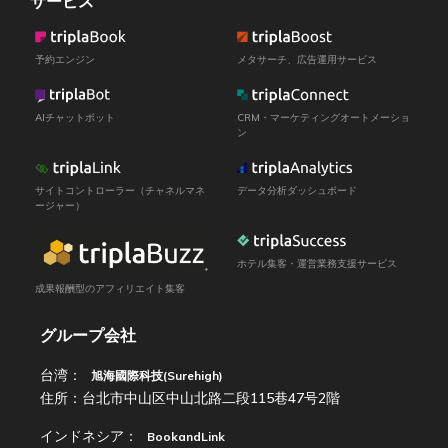
サービス
予約エンジン
メタサーチ、広告運用サービス
AIチャットボット
CRM・マーケティングオートメーショ
ン
サイトコントローラー（チャネルマネ
データ分析ダッシュボード
ージャー）
ホテル集客・運営業務支援サービス
成果報酬型のアフィリエイト集客
グループ会社
台湾：
旭海國際科技(Surehigh)
住所：台北市中山区中山北路二段115巷47号2階
インドネシア：
BookandLink