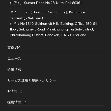
住所：Jl. Sunset Road No.28, Kuta, Bali 80361
タイ：
tripla (Thailand) Co., Ltd.
（旧
Endurance
Technology Solutions
）
住所：No.1840, Sukhumvit Hills Building, Office 930, 9th
floor, Sukhumvit Road, Phrakhanong Tai Sub-district,
Phrakhanong District, Bangkok, 10260, Thailand.
事例紹介
ニュース
企業情報
サービス運用と規約・ポリシー
IR情報
採用情報