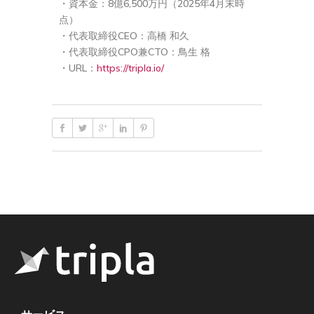
・資本金：8億6,500万円（2025年4月末時
点）
・代表取締役CEO：高橋 和久
・代表取締役CPO兼CTO：鳥生 格
・URL：
https://tripla.io/