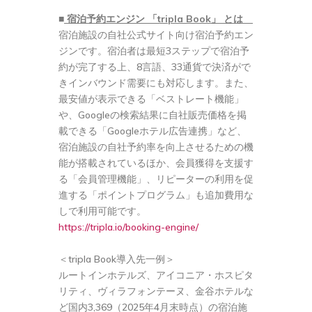
■
宿泊予約エンジン 「
tripla Book
」 とは
宿泊施設の自社公式サイト向け宿泊予約エン
ジンです。宿泊者は最短3ステップで宿泊予
約が完了する上、8言語、33通貨で決済がで
きインバウンド需要にも対応します。また、
最安値が表示できる「ベストレート機能」
や、Googleの検索結果に自社販売価格を掲
載できる「Googleホテル広告連携」など、
宿泊施設の自社予約率を向上させるための機
能が搭載されているほか、会員獲得を支援す
る「会員管理機能」、リピーターの利用を促
進する「ポイントプログラム」も追加費用な
しで利用可能です。
https://tripla.io/booking-engine/
＜tripla Book導入先一例＞
ルートインホテルズ、アイコニア・ホスピタ
リティ、ヴィラフォンテーヌ、金谷ホテルな
ど国内3,369（2025年4月末時点）の宿泊施