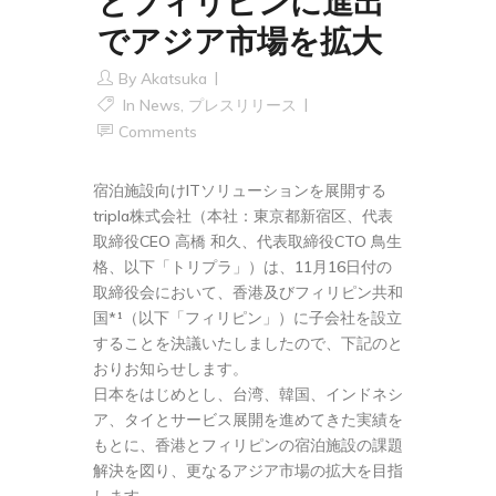
とフィリピンに進出
でアジア市場を拡大
By
Akatsuka
In
News
,
プレスリリース
Comments
宿泊施設向けITソリューションを展開する
tripla株式会社（本社：東京都新宿区、代表
取締役CEO 高橋 和久、代表取締役CTO 鳥生
格、以下「トリプラ」）は、11月16日付の
取締役会において、香港及びフィリピン共和
国*¹（以下「フィリピン」）に子会社を設立
することを決議いたしましたので、下記のと
おりお知らせします。
日本をはじめとし、台湾、韓国、インドネシ
ア、タイとサービス展開を進めてきた実績を
もとに、香港とフィリピンの宿泊施設の課題
解決を図り、更なるアジア市場の拡大を目指
します。