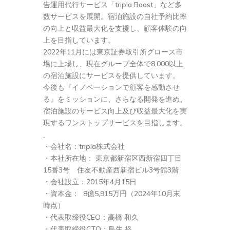
告運用代行サービス「tripla Boost」など多
数サービスを展開。宿泊施設の自社予約比率
の向上と収益最大化を支援し、顧客体験の向
上を目指しています。
2022年11月には東京証券取引所グロース市
場に上場し、現在グループ全体で8,000以上
の宿泊施設にサービスを提供しています。
今後も『イノベーションで顧客を感動させ
る』をミッションに、さらなる開発を進め、
宿泊施設のサービス向上及び収益最大化を実
現するワンストップサービスを目指します。
・会社名：tripla株式会社
・本社所在地： 東京都新宿区⻄新宿四丁⽬
15番3号 住友不動産⻄新宿ビル3号館3階
・会社設立：2015年4月15日
・資本金： 8億5,915万円（2024年10月末
時点）
・代表取締役CEO：高橋 和久
・代表取締役CTO：鳥生 格