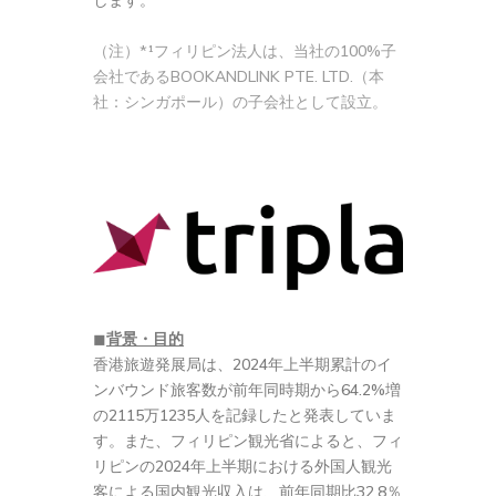
（注）*¹フィリピン法人は、当社の100%子
会社であるBOOKANDLINK PTE. LTD.（本
社：シンガポール）の子会社として設立。
◼︎
背景・目的
香港旅遊発展局は、2024年上半期累計のイ
ンバウンド旅客数が前年同時期から64.2%増
の2115万1235人を記録したと発表していま
す。また、フィリピン観光省によると、フィ
リピンの2024年上半期における外国人観光
客による国内観光収入は、前年同期比32.8％