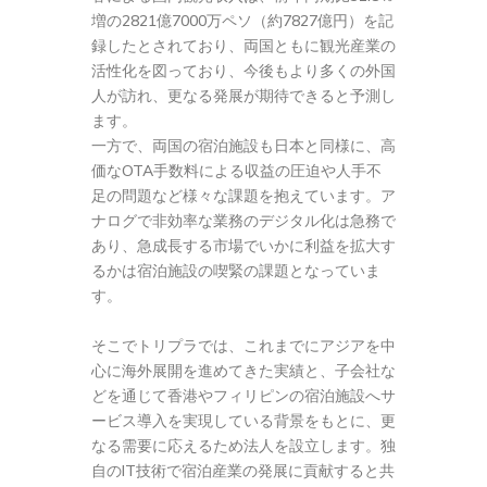
増の2821億7000万ペソ（約7827億円）を記
録したとされており、両国ともに観光産業の
活性化を図っており、今後もより多くの外国
人が訪れ、更なる発展が期待できると予測し
ます。
一方で、両国の宿泊施設も日本と同様に、高
価なOTA手数料による収益の圧迫や人手不
足の問題など様々な課題を抱えています。ア
ナログで非効率な業務のデジタル化は急務で
あり、急成長する市場でいかに利益を拡大す
るかは宿泊施設の喫緊の課題となっていま
す。
そこでトリプラでは、これまでにアジアを中
心に海外展開を進めてきた実績と、子会社な
どを通じて香港やフィリピンの宿泊施設へサ
ービス導入を実現している背景をもとに、更
なる需要に応えるため法人を設立します。独
自のIT技術で宿泊産業の発展に貢献すると共