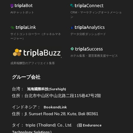
AIチャットボット
CRM・マーケティングオートメーショ
ン
サイトコントローラー（チャネルマネ
データ分析ダッシュボード
ージャー）
ホテル集客・運営業務支援サービス
成果報酬型のアフィリエイト集客
グループ会社
台湾：
旭海國際科技(Surehigh)
住所：台北市中山区中山北路二段115巷47号2階
インドネシア：
BookandLink
住所：Jl. Sunset Road No.28, Kuta, Bali 80361
タイ：
tripla (Thailand) Co., Ltd.
（旧
Endurance
Technology Solutions
）