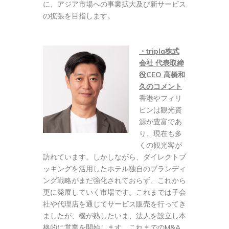
に、アジア市場への事業拡大及び新サービス
の拡張を目指します。
・tripla株式
会社 代表取締
役CEO 高橋和
久のコメント
香港やフィリ
ピンは観光資
源が豊富であ
り、現在も多
くの観光客が
訪れています。しかしながら、ダイレクトブ
ッキングを活用したホテル独自のブランディ
ング戦略がまだ強化されておらず、これから
更に発展していく市場です。これまでは子会
社や代理店を通じてサービス販売を行ってき
ましたが、機が熟したいま、法人を設立し本
格的に営業を開始します。これまでのM&A