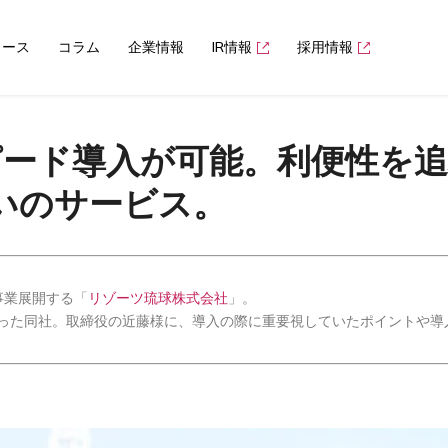
ュース
コラム
企業情報
IR情報
採用情報
ピード導入が可能。利便性を
いのサービス。
事業展開する「
リゾーツ琉球株式会社
」。
った同社。取締役の近藤様に、導入の際に重要視していたポイントや導