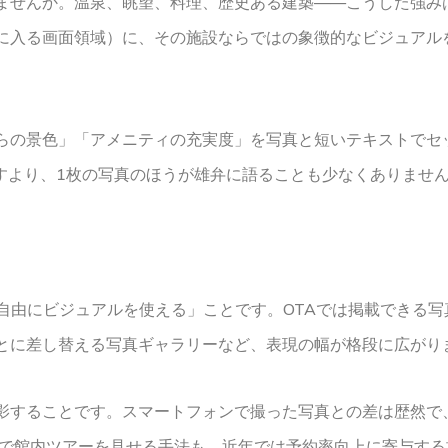
ませんか。温泉、眺望、料理、歴史ある建築——こうした強み
に入る画面領域）に、その施設ならではの象徴的なビジュアル
らの景色」「アメニティの充実度」を写真と短いテキストでセ
やすより、1枚の写真のほうが雄弁に語ることも少なくありませ
「自由にビジュアルを使える」ことです。OTAでは掲載できる
とに差し替える写真ギャラリーなど、表現の幅が格段に広がり
影することです。スマートフォンで撮った写真との差は歴然で
画で館内ツアーを見せる手法も、近年では予約率向上に寄与す