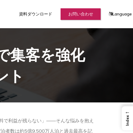
資料ダウンロード
お問い合わせ
Language
で集客を強化
ント
←
Index
、手数料で利益が残らない」——そんな悩みを抱え
者数は約5億9,500万人泊と過去最高を記