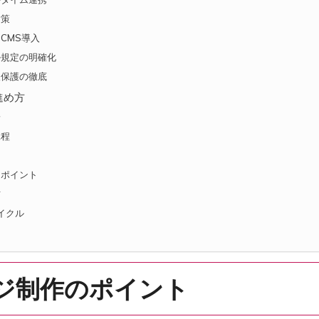
対策
CMS導入
ル規定の明確化
報保護の徹底
進め方
安
工程
クポイント
方
イクル
ジ制作のポイント