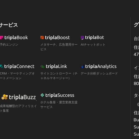
グ
サービス
台
予約エンジン
メタサーチ、広告運用サー
AIチャットボット
住
ビス
4
イ
CRM・マーケティングオ
サイトコントローラー（チ
データ分析ダッシュボード
住所
ートメーション
ャネルマネージャー）
80
タ
ホテル集客・運営業務支援
成果報酬型のアフィリエイ
サービス
ト集客
住所
Bu
Su
Su