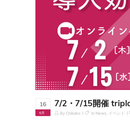
7/2・7/15開催 t
16
6月
By
Chikako
In
News
,
イベント