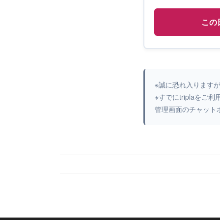
この
※誠に恐れ入ります
※すでにtripla
管理画面のチャット