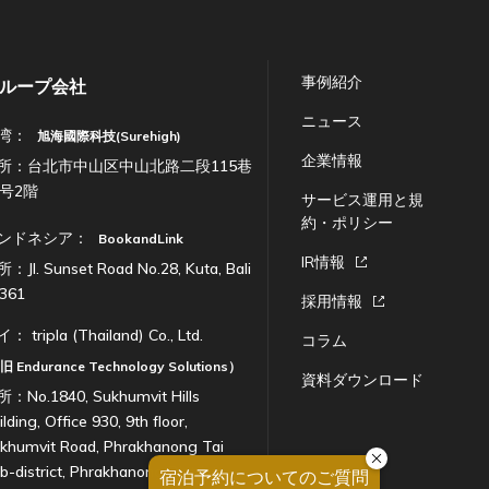
事例紹介
ループ会社
ニュース
湾：
旭海國際科技(Surehigh)
企業情報
所：台北市中山区中山北路二段115巷
7号2階
サービス運用と規
約・ポリシー
ンドネシア：
BookandLink
IR情報
：Jl. Sunset Road No.28, Kuta, Bali
361
採用情報
イ：
tripla (Thailand) Co., Ltd.
コラム
（旧
Endurance Technology Solutions
）
資料ダウンロード
：No.1840, Sukhumvit Hills
ilding, Office 930, 9th floor,
khumvit Road, Phrakhanong Tai
b-district, Phrakhanong District,