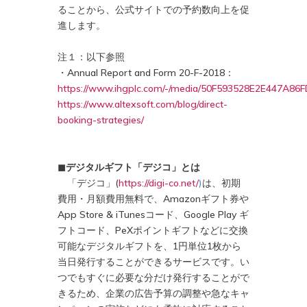
ることから、公式サイトでの予約数向上を促
進します。
注１：以下参照
・Annual Report and Form 20-F-2018：
https://www.ihgplc.com/-/media/50F593528E2E447A8
https://www.altexsoft.com/blog/direct-
booking-strategies/
◼︎デジタルギフト「デジコ」とは
「デジコ」(
https://digi-co.net/
)
は、初期
費用・月額費用無料で、Amazonギフト券や
App Store & iTunesコード、Google Play ギ
フトコード、PeXポイントギフトなどに交換
可能なデジタルギフトを、1円単位1枚から
当日発行することができるサービスです。い
つでもすぐに必要な分だけ発行することがで
きるため、企業の広告予算の調整や急なキャ