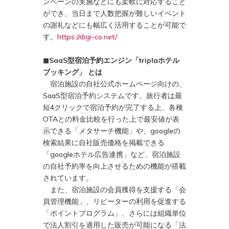
ンペーンの実施などにも柔軟に対応すること
ができ、当日まで人数把握が難しいイベント
の謝礼などにも幅広く活用することが可能で
す。
https://digi-co.net/
◼︎SaaS型宿泊予約エンジン「triplaホテル
ブッキング」 とは
宿泊施設の自社公式ホームページ向けの、
SaaS型宿泊予約システムです。旅行者は最
短4クリックで宿泊予約が完了する上、各種
OTAとの料金比較を行った上で最安値が表
示できる「メタサーチ機能」や、googleの
検索結果に自社販売価格を掲載できる
「googleホテル広告連携」など、宿泊施設
の自社予約率を向上させるための機能が搭載
されています。
また、宿泊施設の会員獲得を支援する「会
員管理機能」、リピーターの利用を促進する
「ポイントプログラム」、さらには組織単位
で法人割引を適用した販売が可能になる「法