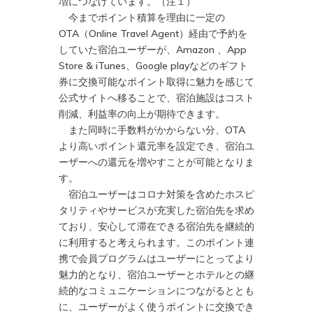
増につなげています。（注１）
今までポイント積算を理由に一定の
OTA（Online Travel Agent）経由で予約を
していた宿泊ユーザーが、Amazon 、App
Store & iTunes、Google playなどのギフト
券に交換可能なポイント取得に魅力を感じて
公式サイトへ移ることで、宿泊施設はコスト
削減、利益率の向上が期待できます。
また同時に手数料がかからない分、OTA
より高いポイント還元率を設定でき、宿泊ユ
ーザーへの還元を増やすことが可能となりま
す。
宿泊ユーザーはコロナ対策を含めたホスピ
タリティやサービスが充実した宿泊先を求め
ており、安心して滞在できる宿泊先を継続的
に利用すると考えられます。このポイント連
携で会員プログラムはユーザーにとってより
魅力的となり、宿泊ユーザーとホテルとの継
続的なコミュニケーションにつながるととも
に、ユーザーがよく使うポイントに交換でき