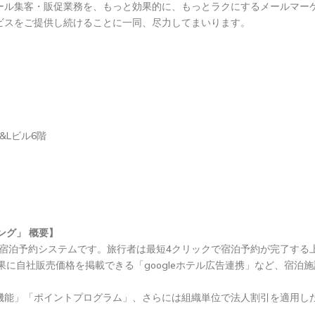
ール集客・販促業務を、もっと効果的に、もっとラクにするメールマー
ビスをご提供し続けることに一同、尽力してまいります。
&Lビル6階
キング」 概要】
型宿泊予約システムです。旅行者は最短4クリックで宿泊予約が完了する
結果に自社販売価格を掲載できる「googleホテル広告連携」など、宿
機能」「ポイントプログラム」、さらには組織単位で法人割引を適用し