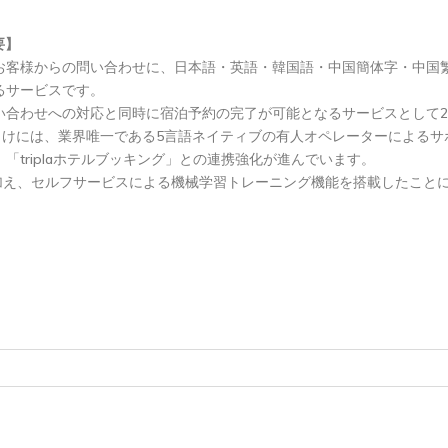
要】
客様からの問い合わせに、日本語・英語・韓国語・中国簡体字・中国繁
るサービスです。
合わせへの対応と同時に宿泊予約の完了が可能となるサービスとして2
向けには、業界唯一である5言語ネイティブの有人オペレーターによる
triplaホテルブッキング」との連携強化が進んでいます。
良を加え、セルフサービスによる機械学習トレーニング機能を搭載したこ