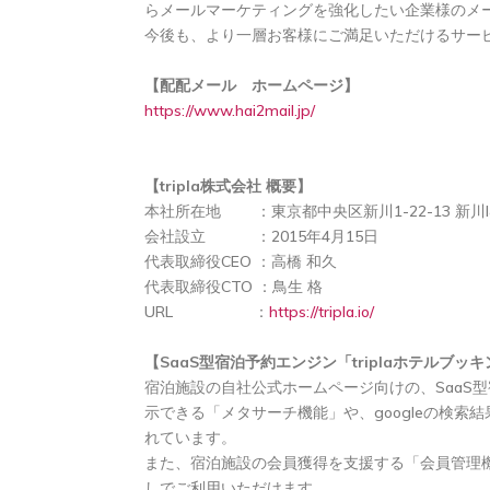
らメールマーケティングを強化したい企業様のメ
今後も、より一層お客様にご満足いただけるサー
【配配メール ホームページ】
https://www.hai2mail.jp/
【tripla株式会社 概要】
本社所在地 ：東京都中央区新川1-22-13 新川I
会社設立 ：2015年4月15日
代表取締役CEO ：高橋 和久
代表取締役CTO ：鳥生 格
URL ：
https://tripla.io/
【SaaS型宿泊予約エンジン「triplaホテルブッ
宿泊施設の自社公式ホームページ向けの、SaaS
示できる「メタサーチ機能」や、googleの検索
れています。
また、宿泊施設の会員獲得を支援する「会員管理
しでご利用いただけます。