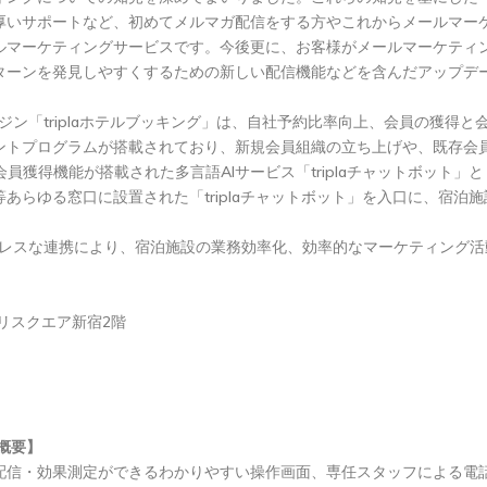
厚いサポートなど、初めてメルマガ配信をする方やこれからメールマー
ルマーケティングサービスです。今後更に、お客様がメールマーケティ
ターンを発見しやすくするための新しい配信機能などを含んだアップデ
ジン「triplaホテルブッキング」は、自社予約比率向上、会員の獲得
ントプログラムが搭載されており、新規会員組織の立ち上げや、既存会
獲得機能が搭載された多言語AIサービス「triplaチャットボット」と「
等あらゆる窓口に設置された「triplaチャットボット」を入口に、宿
ムレスな連携により、宿泊施設の業務効率化、効率的なマーケティング
グリスクエア新宿2階
概要】
配信・効果測定ができるわかりやすい操作画面、専任スタッフによる電