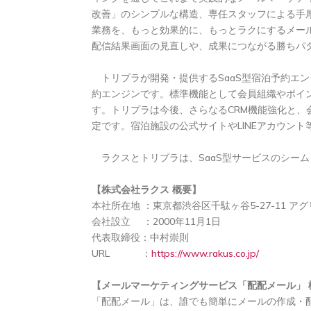
改善」のシンプルな構造、専任スタッフによる手
業務を、もっと効果的に、もっとラクにするメー
配信結果画面の見直しや、成果につながる勝ちパ
トリプラが開発・提供するSaaS型宿泊予約エン
約エンジンです。標準機能として会員組織やポイ
す。トリプラは今後、さらなるCRM機能強化と、会員
定です。宿泊施設の公式サイトやLINEアカウント
ラクスとトリプラは、SaaS型サービスのシー
【株式会社ラクス 概要】
本社所在地 ：東京都渋谷区千駄ヶ谷5-27-11 ア
会社設立 ：2000年11月1日
代表取締役：中村崇則
URL ：
https://www.rakus.co.jp/
【メールマーケティングサービス「配配メール」 
「配配メール」は、誰でも簡単にメールの作成・