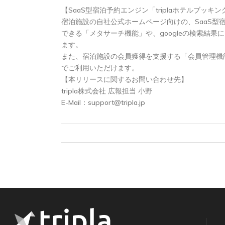
【SaaS型宿泊予約エンジン「triplaホテルブッキ
宿泊施設の自社公式ホームページ向けの、SaaS型
できる「メタサーチ機能」や、googleの検索結
ます。
また、宿泊施設の会員獲得を支援する「会員管理機
でご利用いただけます。
【本リリースに関するお問い合わせ先】
tripla株式会社 広報担当 小野
E-Mail：
support@tripla.jp