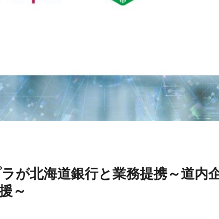
リプラが北海道銀行と業務提携～道内
援～