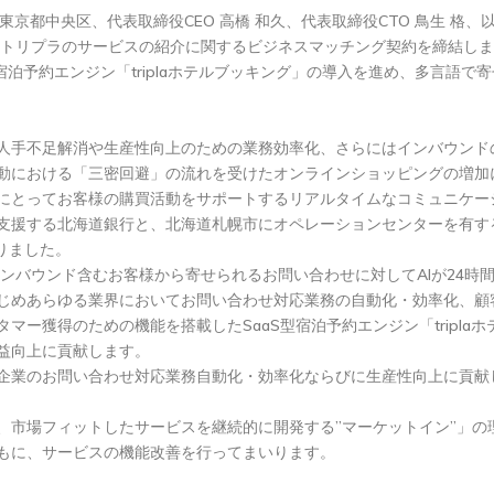
社：東京都中央区、代表取締役CEO 高橋 和久、代表取締役CTO 鳥生 
、トリプラのサービスの紹介に関するビジネスマッチング契約を締結しま
aS型宿泊予約エンジン「triplaホテルブッキング」の導入を進め、多言
人手不足解消や生産性向上のための業務効率化、さらにはインバウンド
動における「三密回避」の流れを受けたオンラインショッピングの増加
にとってお客様の購買活動をサポートするリアルタイムなコミュニケー
援する北海道銀行と、北海道札幌市にオペレーションセンターを有す
りました。
、インバウンド含むお客様から寄せられるお問い合わせに対してAIが24
じめあらゆる業界においてお問い合わせ対応業務の自動化・効率化、顧
ー獲得のための機能を搭載したSaaS型宿泊予約エンジン「tripla
益向上に貢献します。
企業のお問い合わせ対応業務自動化・効率化ならびに生産性向上に貢献
市場フィットしたサービスを継続的に開発する”マーケットイン”」の理
もに、サービスの機能改善を行ってまいります。