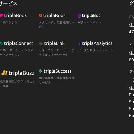
グ
サービス
台
予約エンジン
メタサーチ、広告運用サー
AIチャットボット
住
ビス
4
イ
CRM・マーケティングオ
サイトコントローラー（チ
データ分析ダッシュボード
住所
ートメーション
ャネルマネージャー）
80
タ
ホテル集客・運営業務支援
成果報酬型のアフィリエイ
サービス
ト集客
住所
Bu
Su
Su
Ba