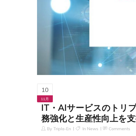
10
11月
IT・AIサービスのト
務強化と生産性向上を支
By
Tripla-En
In
News
Comments