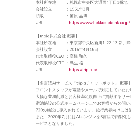
本社所在地 ：札幌市中央区大通西4丁目1番地
会社設立 ：1951年3月
頭取 ：笹原 晶博
URL ：
https://www.hokkaidobank.co.jp/
【tripla株式会社 概要】
本社所在地 ：東京都中央区新川1-22-13 新川I&
会社設立 ：2015年4月15日
代表取締役CEO ：高橋 和久
代表取締役CTO ：鳥生 格
URL ：
https://tripla.io/
【多言語AIサービス「triplaチャットボット」 概要
フロントスタッフが電話やメールで対応していたお
大幅な業務削減とお客様満足度向上に貢献するサー
宿泊施設の公式ホームページ上でお客様からの問い
720の施設に導入されています。旅行業界向けに
また、2020年7月にはAIエンジンを5言語で内
ービスとなりました。