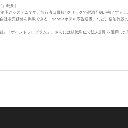
ング」概要】
宿泊予約システムです。旅行者は最短4クリックで宿泊予約が完了する上
果に自社販売価格を掲載できる「googleホテル広告連携」など、宿泊施
能」「ポイントプログラム」、さらには組織単位で法人割引を適用した