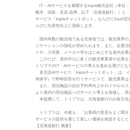
IT・AIサービスを展開するtripla株式会社（本
幌市、頭取：笹原 晶博、以下「北海道銀行」）と
サービス「triplaチャットボット」ならびにSa
らびに生産性向上に貢献します。
国内有数の観光地である北海道では、観光業界の
ニケーションの強化が求められます。また、企業活
トや、小売業、メーカー等をはじめとする道内企業
このたび、道内中心に多くの観光事業者や企業を支
トリプラのIT・AIサービスの導入を進める運びとな
多言語AIサービス「triplaチャットボット」は
簡体字）で即時回答を行うサービスで、観光業界は
また、宿泊施設の自社予約率向上やロイヤルカスタマ
より道内の宿泊施設へのサービス導入を加速し、収
本提携にて、トリプラは、北海道銀行のお取引先
トリプラは、今後も、「お客様の意見をよく聞き、
サービスの提供を通じて新しい価値を創造するとと
【北海道銀行 概要】