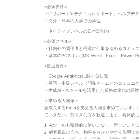
<必須要件>
・ITサポートやテクニカルサポート、ヘルプデ
・海外・日本の大学での学位
・ネイティブレベルの日本語能力
<必須スキル>
・社内外の関係者と円滑に仕事を進めるコミュ
・基本のPCスキル (MS-Word、Excel、Power Poi
<歓迎要件>
・Google Analyticsに関する知識
・英語・中級レベル（開発チームとのコミュニ
・生成AI・AIツールを活用した業務効率化の経験
＜求める人物像＞
急成長するtriplaを支える人物を求めています
ていきたい、前向きな方を歓迎します。具体的
1. AIツールも積極的に使いこなし、新しいこ
2. 顧客視点に立ち、物事を分かりやすく説明で