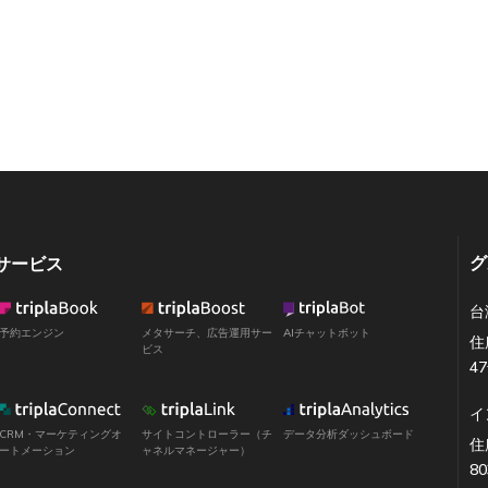
グ
サービス
台
予約エンジン
メタサーチ、広告運用サー
AIチャットボット
住
ビス
4
イ
CRM・マーケティングオ
サイトコントローラー（チ
データ分析ダッシュボード
住所
ートメーション
ャネルマネージャー）
80