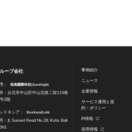
事例紹介
ループ会社
ニュース
湾：
旭海國際科技(Surehigh)
企業情報
所：台北市中山区中山北路二段115巷
7号2階
サービス運用と規
約・ポリシー
ンドネシア：
BookandLink
IR情報
：Jl. Sunset Road No.28, Kuta, Bali
361
採用情報