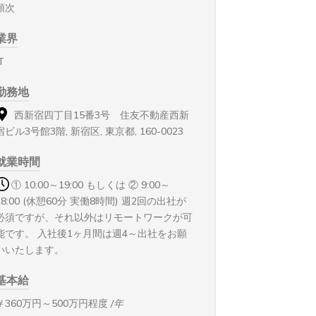
順次
業界
T
勤務地
西新宿四丁目15番3号 住友不動産西新
宿ビル3号館3階, 新宿区, 東京都, 160-0023
就業時間
① 10:00～19:00 もしくは ② 9:00～
18:00 (休憩60分 実働8時間) 週2回の出社が
必須ですが、それ以外はリモートワークが可
能です。 入社後1ヶ月間は週4～出社をお願
いいたします。
基本給
￥360万円～500万円程度
/年