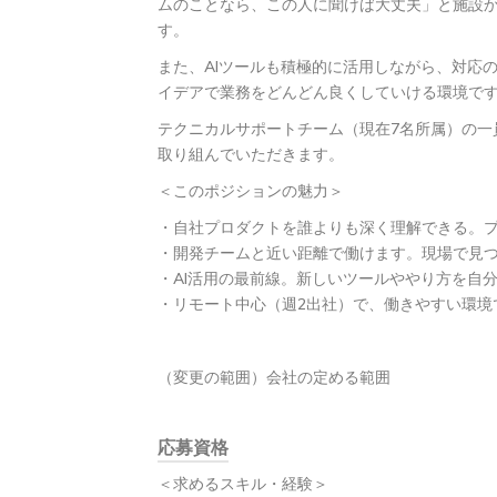
ムのことなら、この人に聞けば大丈夫」と施設
す。
また、AIツールも積極的に活用しながら、対応
イデアで業務をどんどん良くしていける環境で
テクニカルサポートチーム（現在7名所属）の一
取り組んでいただきます。
＜このポジションの魅力＞
・自社プロダクトを誰よりも深く理解できる。
・開発チームと近い距離で働けます。現場で見
・AI活用の最前線。新しいツールややり方を自
・リモート中心（週2出社）で、働きやすい環境
（変更の範囲）会社の定める範囲
応募資格
＜求めるスキル・経験＞