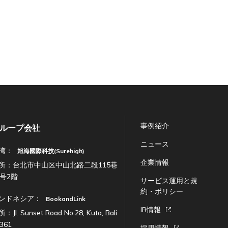
事例紹介
ループ会社
ニュース
湾：
旭海國際科技(Surehigh)
企業情報
所：台北市中山区中山北路二段115巷
7号2階
サービス運用と規
約・ポリシー
ンドネシア：
BookandLink
IR情報
：Jl. Sunset Road No.28, Kuta, Bali
361