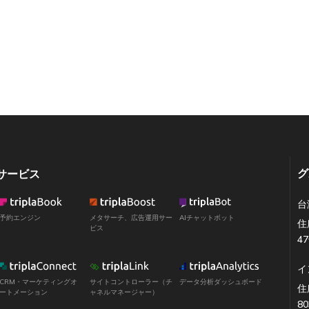
グ
サービス
台
予約エンジン
メタサーチ、広告運用サー
AIチャットボット
住
ビス
4
イ
CRM・マーケティングオ
サイトコントローラー（チ
データ分析ダッシュボード
住所
ートメーション
ャネルマネージャー）
80