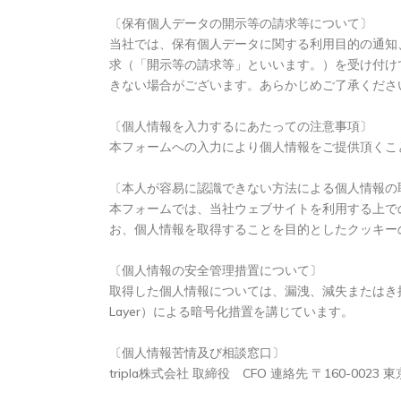
〔保有個人データの開示等の請求等について〕
当社では、保有個人データに関する利用目的の通知
求（「開示等の請求等」といいます。）を受け付け
きない場合がございます。あらかじめご了承くだ
〔個人情報を入力するにあたっての注意事項〕
本フォームへの入力により個人情報をご提供頂くこ
〔本人が容易に認識できない方法による個人情報の
本フォームでは、当社ウェブサイトを利用する上で
お、個人情報を取得することを目的としたクッキ
〔個人情報の安全管理措置について〕
取得した個人情報については、漏洩、減失またはき損の
Layer）による暗号化措置を講じています。
〔個人情報苦情及び相談窓口〕
tripla株式会社 取締役 CFO 連絡先 〒160-0023 東