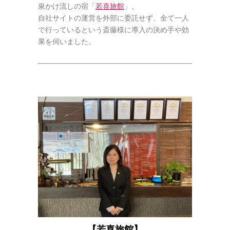
泉かけ流しの宿「
若喜旅館
」。
自社サイトの運営を外部に委託せず、全て一人
で行っているという斎藤様に導入の決め手や効
果を伺いました。
【
若喜旅館
】