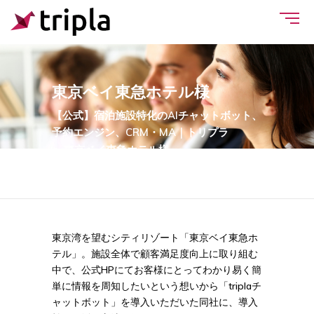
東京ベイ東急ホテル様
【公式】宿泊施設特化のAIチャットボット、
予約エンジン、CRM・MA｜トリプラ
>
東京ベイ東急ホテル様
東京湾を望むシティリゾート「東京ベイ東急ホ
テル」。施設全体で顧客満足度向上に取り組む
中で、公式HPにてお客様にとってわかり易く簡
単に情報を周知したいという想いから「triplaチ
ャットボット」を導入いただいた同社に、導入