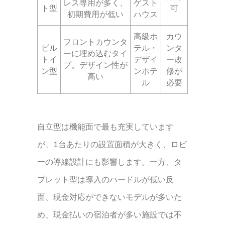
レス専用が多く、
ゲスト
ト型
可
初期費用が低い
ハウス
高級ホ
カウ
フロントカウンタ
ビル
テル・
ンタ
ーに埋め込むタイ
トイ
デザイ
ー改
プ。デザイン性が
ン型
ンホテ
修が
高い
ル
必要
自立型は機能面で最も充実しています
が、1台あたりの設置面積が大きく、ロビ
ーの導線設計にも影響します。一方、タ
ブレット型は導入のハードルが低い反
面、現金対応ができないモデルが多いた
め、現金払いの宿泊者が多い施設では不