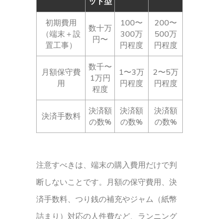
ット型
初期費用
100〜
200〜
数十万
（端末＋設
300万
500万
円〜
置工事）
円程度
円程度
数千〜
月額保守費
1〜3万
2〜5万
1万円
用
円程度
円程度
程度
決済額
決済額
決済額
決済手数料
の数%
の数%
の数%
注意すべきは、端末の購入費用だけで判
断しないことです。月額の保守費用、決
済手数料、つり銭の補充やジャム（紙幣
詰まり）対応の人件費など、ランニング