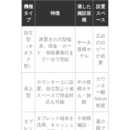
機種
適した
設置
タイ
特徴
施設規
スペ
プ
模
ース
自立
広め
型
床置きの大型端
中〜大
のロ
（キ
末。現金・カー
規模ホ
ビー
オス
ド・領収書発行ま
テル
が必
ク
で一台で完結
要
型）
カウ
カウンター上に設
中小規
ンタ
卓上
置。自立型より省
模ホテ
ー幅
型
スペースで現金対
ル・旅
50cm
応も可能
館
程度
タブレット端末を
小規模
タブ
最小
活用。キャッシュ
施設・
レッ
限で