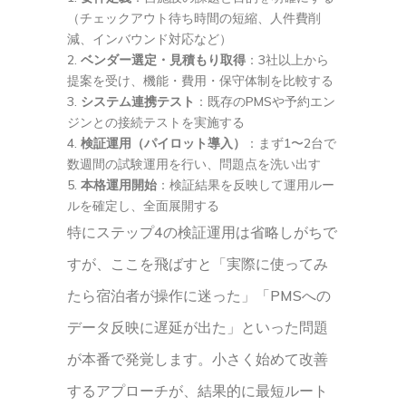
（チェックアウト待ち時間の短縮、人件費削
減、インバウンド対応など）
ベンダー選定・見積もり取得
：3社以上から
提案を受け、機能・費用・保守体制を比較する
システム連携テスト
：既存のPMSや予約エン
ジンとの接続テストを実施する
検証運用（パイロット導入）
：まず1〜2台で
数週間の試験運用を行い、問題点を洗い出す
本格運用開始
：検証結果を反映して運用ルー
ルを確定し、全面展開する
特にステップ4の検証運用は省略しがちで
すが、ここを飛ばすと「実際に使ってみ
たら宿泊者が操作に迷った」「PMSへの
データ反映に遅延が出た」といった問題
が本番で発覚します。小さく始めて改善
するアプローチが、結果的に最短ルート