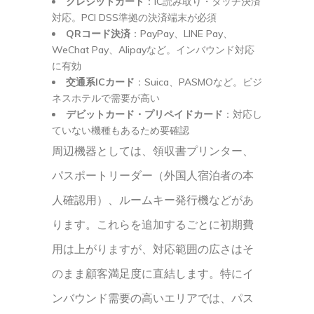
クレジットカード
：IC読み取り・タッチ決済
対応。PCI DSS準拠の決済端末が必須
QRコード決済
：PayPay、LINE Pay、
WeChat Pay、Alipayなど。インバウンド対応
に有効
交通系ICカード
：Suica、PASMOなど。ビジ
ネスホテルで需要が高い
デビットカード・プリペイドカード
：対応し
ていない機種もあるため要確認
周辺機器としては、領収書プリンター、
パスポートリーダー（外国人宿泊者の本
人確認用）、ルームキー発行機などがあ
ります。これらを追加するごとに初期費
用は上がりますが、対応範囲の広さはそ
のまま顧客満足度に直結します。特にイ
ンバウンド需要の高いエリアでは、パス