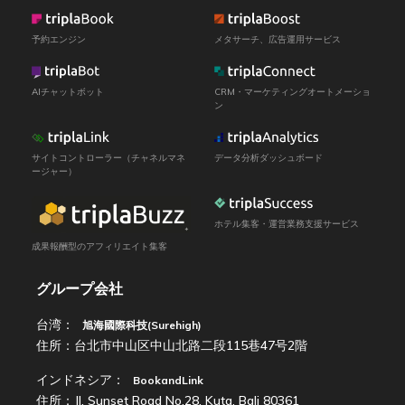
予約エンジン
メタサーチ、広告運用サービス
AIチャットボット
CRM・マーケティングオートメーショ
ン
サイトコントローラー（チャネルマネ
データ分析ダッシュボード
ージャー）
ホテル集客・運営業務支援サービス
成果報酬型のアフィリエイト集客
グループ会社
台湾：
旭海國際科技(Surehigh)
住所：台北市中山区中山北路二段115巷47号2階
インドネシア：
BookandLink
住所：Jl. Sunset Road No.28, Kuta, Bali 80361