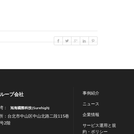
事例紹介
ループ会社
ニュース
湾：
旭海國際科技(Surehigh)
企業情報
所：台北市中山区中山北路二段115巷
7号2階
サービス運用と規
約・ポリシー