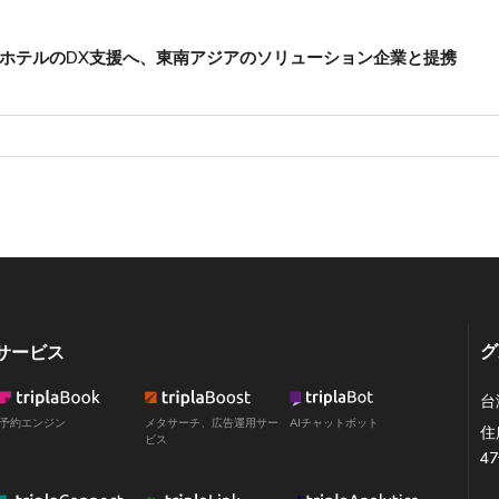
ホテルのDX支援へ、東南アジアのソリューション企業と提携
グ
サービス
台
予約エンジン
メタサーチ、広告運用サー
AIチャットボット
住
ビス
4