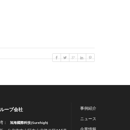
事例紹介
ループ会社
ニュース
湾：
旭海國際科技(Surehigh)
企業情報