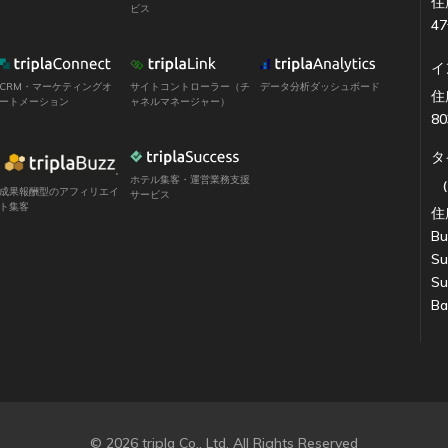
住
ビス
4
イ
CRM・マーケティングオ
サイトコントローラー（チ
データ分析ダッシュボード
住所
ートメーション
ャネルマネージャー）
80
タ
ホテル集客・運営業務支援
成果報酬型のアフィリエイ
サービス
ト集客
住所
Bu
Su
Su
Ba
© 2026 tripla Co., Ltd. All Rights Reserved