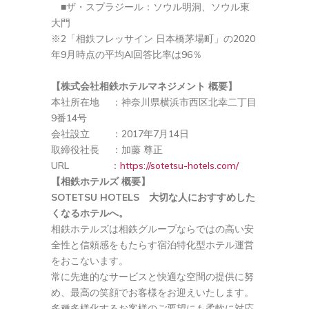
■ザ・スプラジール：ソウル明洞、ソウル東
大門
※2「相鉄フレッサイン 日本橋茅場町」の2020
年9月時点の平均AI回答比率は96％
【株式会社相鉄ホテルマネジメント 概要】
本社所在地 ：神奈川県横浜市西区北幸二丁目
9番14号
会社設立 ：2017年7月14日
取締役社長 ：加藤 尊正
URL ：
https://sotetsu-hotels.com/
【相鉄ホテルズ 概要】
SOTETSU HOTELS 大切な人におすすめした
くなるホテルへ。
相鉄ホテルズは相鉄グループならではの高い安
全性と信頼感をもたらす宿泊特化型ホテル運営
をおこないます。
常に先進的なサービスと快適な空間の提供に努
め、最高の笑顔でお客様をお迎えいたします。
多種多様化するお客様のご要望にも柔軟に対応