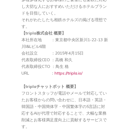
し大切な人におすすめいただけるホテルブラン
ドを目指していく。
それがわたしたち相鉄ホテルズの掲げる理想で
す。
【tripla株式会社 概要】
本社所在地 ：東京都中央区新川1-22-13 新
川I&Lビル6階
会社設立 ：2015年4月15日
代表取締役CEO ：高橋 和久
代表取締役CTO ：鳥生 格
URL ：
https://tripla.io/
【triplaチャットボット 概要】
フロントスタッフが電話やメールで対応してい
たお客様からの問い合わせに、日本語・英語・
韓国語・中国簡体字・中国繁体字の5言語に対
応するAIが代理で対応することで、大幅な業務
削減とお客様満足度向上に貢献するサービスで
す。