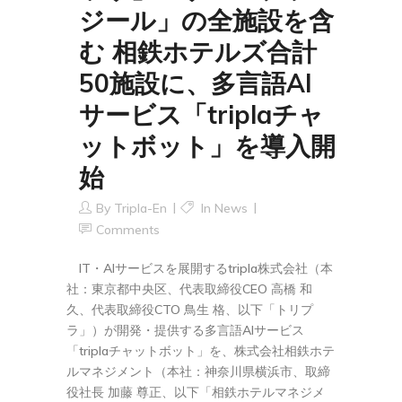
ジール」の全施設を含
む 相鉄ホテルズ合計
50施設に、多言語AI
サービス「triplaチャ
ットボット」を導入開
始
By
Tripla-En
In
News
Comments
IT・AIサービスを展開するtripla株式会社（本
社：東京都中央区、代表取締役CEO 高橋 和
久、代表取締役CTO 鳥生 格、以下「トリプ
ラ」）が開発・提供する多言語AIサービス
「triplaチャットボット」を、株式会社相鉄ホテ
ルマネジメント（本社：神奈川県横浜市、取締
役社長 加藤 尊正、以下「相鉄ホテルマネジメ