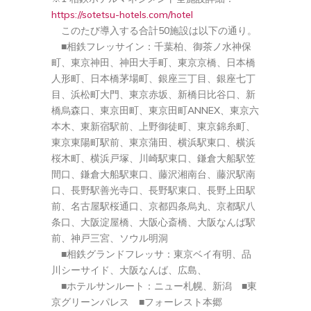
https://sotetsu-hotels.com/hotel
このたび導入する合計50施設は以下の通り。
■相鉄フレッサイン：千葉柏、御茶ノ水神保
町、東京神田、神田大手町、東京京橋、日本橋
人形町、日本橋茅場町、銀座三丁目、銀座七丁
目、浜松町大門、東京赤坂、新橋日比谷口、新
橋烏森口、東京田町、東京田町ANNEX、東京六
本木、東新宿駅前、上野御徒町、東京錦糸町、
東京東陽町駅前、東京蒲田、横浜駅東口、横浜
桜木町、横浜戸塚、川崎駅東口、鎌倉大船駅笠
間口、鎌倉大船駅東口、藤沢湘南台、藤沢駅南
口、長野駅善光寺口、長野駅東口、長野上田駅
前、名古屋駅桜通口、京都四条烏丸、京都駅八
条口、大阪淀屋橋、大阪心斎橋、大阪なんば駅
前、神戸三宮、ソウル明洞
■相鉄グランドフレッサ：東京ベイ有明、品
川シーサイド、大阪なんば、広島、
■ホテルサンルート：ニュー札幌、新潟 ■東
京グリーンパレス ■フォーレスト本郷