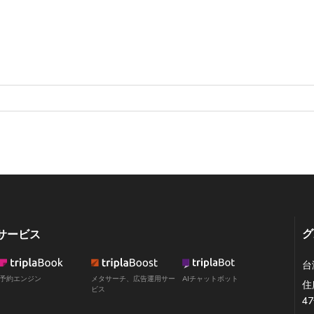
グ
サービス
台
予約エンジン
メタサーチ、広告運用サー
AIチャットボット
住
ビス
4