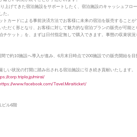
に創り上げてきた宿泊施設をサポートしたく、宿泊施設のキャッシュフロ
ました。
ットカードによる事前決済方法でお客様に未来の宿泊を販売することが
いただく形となり、お客様に対して魅力的な宿泊プランの販売が可能と
泊チケット」を、まずは日付指定無しで購入できます。事態の収束状況
間で約10施設へ導入が進み、6月末日時点で200施設での販売開始を
厳しい状況の打開に踏み出される宿泊施設に引き続き貢献いたします。
ps://corp.tripla.jp/mirai/
https://www.facebook.com/Tavel.Miraiticket/
Lビル6階