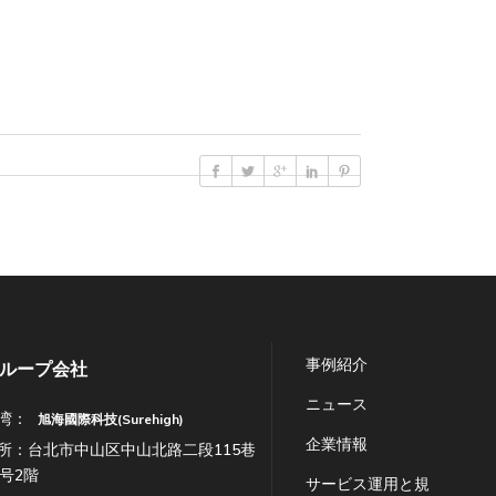
事例紹介
ループ会社
ニュース
湾：
旭海國際科技(Surehigh)
企業情報
所：台北市中山区中山北路二段115巷
7号2階
サービス運用と規