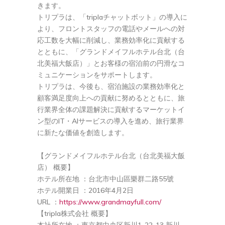
きます。
トリプラは、「triplaチャットボット」の導入に
より、フロントスタッフの電話やメールへの対
応工数を大幅に削減し、業務効率化に貢献する
とともに、「グランドメイフルホテル台北（台
北美福大飯店）」とお客様の宿泊前の円滑なコ
ミュニケーションをサポートします。
トリプラは、今後も、宿泊施設の業務効率化と
顧客満足度向上への貢献に努めるとともに、旅
行業界全体の課題解決に貢献するマーケットイ
ン型のIT・AIサービスの導入を進め、旅行業界
に新たな価値を創造します。
【グランドメイフルホテル台北（台北美福大飯
店） 概要】
ホテル所在地 ：台北市中山區樂群二路55號
ホテル開業日 ：2016年4月2日
URL ：
https://www.grandmayfull.com/
【tripla株式会社 概要】
本社所在地 ：東京都中央区新川1-22-13 新川