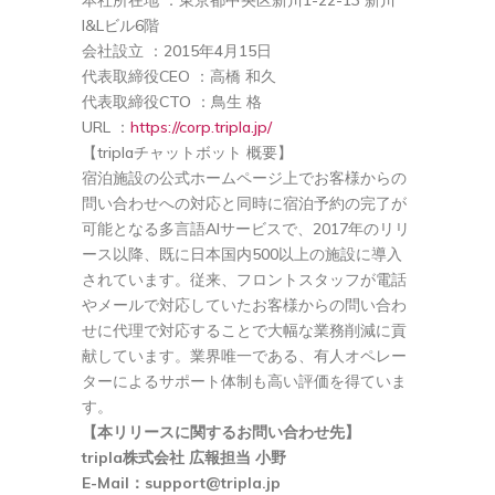
I&Lビル6階
会社設立 ：2015年4月15日
代表取締役CEO ：高橋 和久
代表取締役CTO ：鳥生 格
URL ：
https://corp.tripla.jp/
【triplaチャットボット 概要】
宿泊施設の公式ホームページ上でお客様からの
問い合わせへの対応と同時に宿泊予約の完了が
可能となる多言語AIサービスで、2017年のリリ
ース以降、既に日本国内500以上の施設に導入
されています。従来、フロントスタッフが電話
やメールで対応していたお客様からの問い合わ
せに代理で対応することで大幅な業務削減に貢
献しています。業界唯一である、有人オペレー
ターによるサポート体制も高い評価を得ていま
す。
【本リリースに関するお問い合わせ先】
tripla株式会社 広報担当 小野
E-Mail：
support@tripla.jp