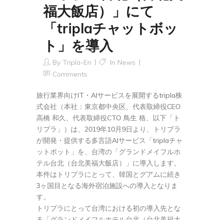
福大飯店）」にて
「triplaチャットボッ
ト」を導入
By
Tripla-En
In
News
Comments
旅行業界向けIT・AIサービスを展開するtripla株
式会社（本社：東京都中央区、代表取締役CEO
高橋 和久、代表取締役CTO 鳥生 格、以下「ト
リプラ」）は、2019年10月9日より、トリプラ
が開発・提供する多言語AIサービス「triplaチャ
ットボット」を、台湾の「グランドメイフルホ
テル台北（台北美福大飯店）」に導入します。
本件はトリプラにとって、韓国とグアムに続き
3ヶ国目となる海外宿泊施設への導入となりま
す。
トリプラにとって台湾における初の導入先とな
る「グランドメイフルホテル台北（台北美福大