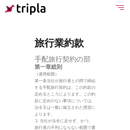
旅行業約款
手配旅行契約の部
第一章総則
（適用範囲）
第一条当社が旅行者との間で締結
する手配旅行契約は、この約款の
定めるところによります。この約
款に定めのない事項については、
法令又は一般に確立された慣習に
よります。
２ 当社が法令に反せず、かつ、
旅行者の不利にならない範囲で書