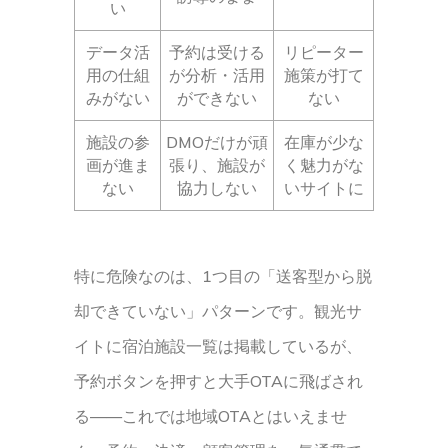
い
データ活
予約は受ける
リピーター
用の仕組
が分析・活用
施策が打て
みがない
ができない
ない
施設の参
DMOだけが頑
在庫が少な
画が進ま
張り、施設が
く魅力がな
ない
協力しない
いサイトに
特に危険なのは、1つ目の「送客型から脱
却できていない」パターンです。観光サ
イトに宿泊施設一覧は掲載しているが、
予約ボタンを押すと大手OTAに飛ばされ
る——これでは地域OTAとはいえませ