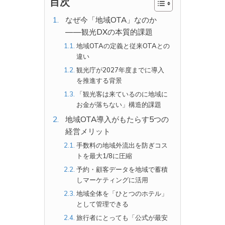
目次
なぜ今「地域OTA」なのか
——観光DXの本質的課題
地域OTAの定義と従来OTAとの
違い
観光庁が2027年度までに導入
を推進する背景
「観光客は来ているのに地域に
お金が落ちない」構造的課題
地域OTA導入がもたらす5つの
経営メリット
手数料の地域外流出を防ぎコス
トを最大1/8に圧縮
予約・顧客データを地域で蓄積
しマーケティングに活用
地域全体を「ひとつのホテル」
として管理できる
旅行者にとっても「公式が最安