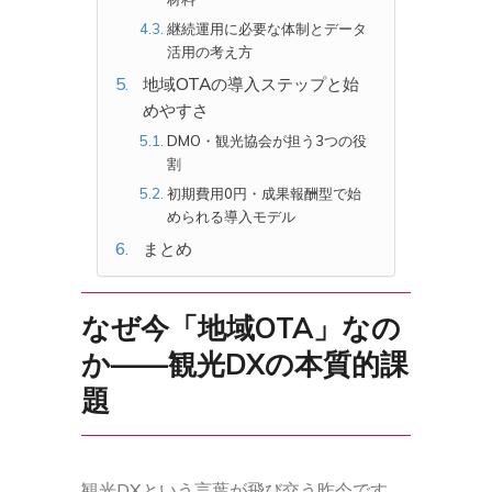
継続運用に必要な体制とデータ
活用の考え方
地域OTAの導入ステップと始
めやすさ
DMO・観光協会が担う3つの役
割
初期費用0円・成果報酬型で始
められる導入モデル
まとめ
なぜ今「地域OTA」なの
か——観光DXの本質的課
題
観光DXという言葉が飛び交う昨今です