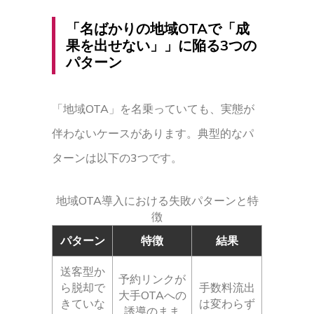
「名ばかりの地域OTAで「成
果を出せない」」に陥る3つの
パターン
「地域OTA」を名乗っていても、実態が
伴わないケースがあります。典型的なパ
ターンは以下の3つです。
地域OTA導入における失敗パターンと特
徴
パターン
特徴
結果
送客型か
予約リンクが
ら脱却で
手数料流出
大手OTAへの
きていな
は変わらず
誘導のまま