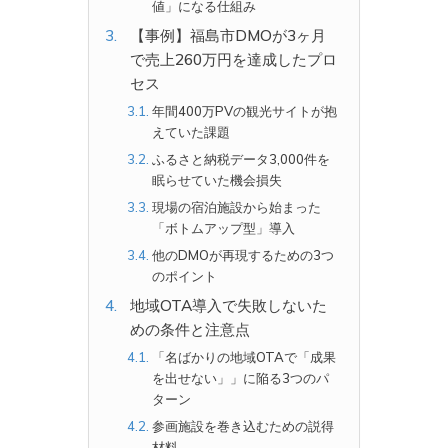
値」になる仕組み
【事例】福島市DMOが3ヶ月
で売上260万円を達成したプロ
セス
年間400万PVの観光サイトが抱
えていた課題
ふるさと納税データ3,000件を
眠らせていた機会損失
現場の宿泊施設から始まった
「ボトムアップ型」導入
他のDMOが再現するための3つ
のポイント
地域OTA導入で失敗しないた
めの条件と注意点
「名ばかりの地域OTAで「成果
を出せない」」に陥る3つのパ
ターン
参画施設を巻き込むための説得
材料