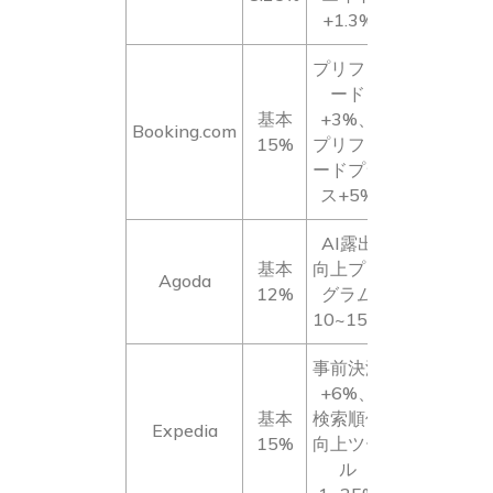
+1.3%
プリファ
ード
基本
+3%、
Booking.com
15%
プリファ
ードプラ
ス+5%
AI露出
基本
向上プロ
Agoda
12%
グラム
10~15%
事前決済
+6%、
基本
検索順位
Expedia
15%
向上ツー
ル