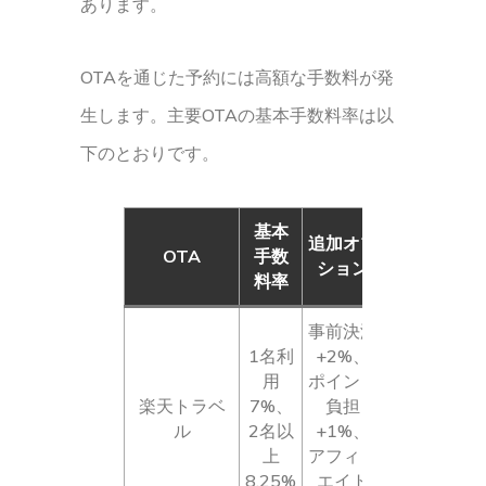
あります。
OTAを通じた予約には高額な手数料が発
生します。主要OTAの基本手数料率は以
下のとおりです。
基本
追加オプ
OTA
手数
ション
料率
事前決済
1名利
+2%、
用
ポイント
楽天トラベ
7%、
負担
ル
2名以
+1%、
上
アフィリ
8.25%
エイト