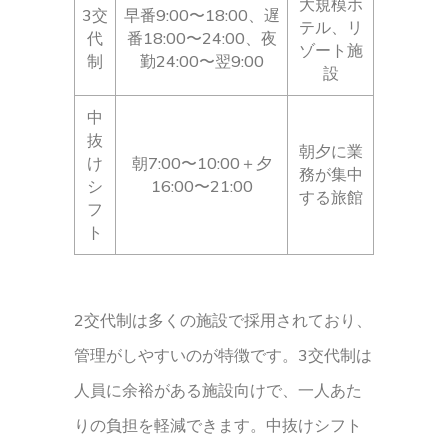
大規模ホ
3交
早番9:00〜18:00、遅
テル、リ
代
番18:00〜24:00、夜
ゾート施
制
勤24:00〜翌9:00
設
中
抜
朝夕に業
け
朝7:00〜10:00＋夕
務が集中
シ
16:00〜21:00
する旅館
フ
ト
2交代制は多くの施設で採用されており、
管理がしやすいのが特徴です。3交代制は
人員に余裕がある施設向けで、一人あた
りの負担を軽減できます。中抜けシフト