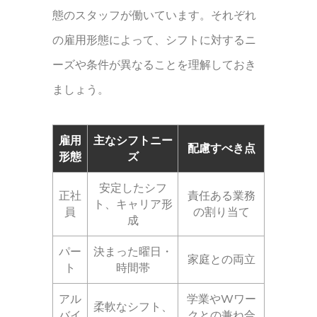
態のスタッフが働いています。それぞれ
の雇用形態によって、シフトに対するニ
ーズや条件が異なることを理解しておき
ましょう。
雇用
主なシフトニー
配慮すべき点
形態
ズ
安定したシフ
正社
責任ある業務
ト、キャリア形
員
の割り当て
成
パー
決まった曜日・
家庭との両立
ト
時間帯
アル
学業やWワー
柔軟なシフト、
バイ
クとの兼ね合