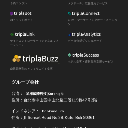
予約エンジン
メタサーチ、広告運用サービス
AIチャットボット
CRM・マーケティングオートメーショ
ン
サイトコントローラー（チャネルマネ
データ分析ダッシュボード
ージャー）
ホテル集客・運営業務支援サービス
成果報酬型のアフィリエイト集客
グループ会社
台湾：
旭海國際科技(Surehigh)
住所：台北市中山区中山北路二段115巷47号2階
インドネシア：
BookandLink
住所：Jl. Sunset Road No.28, Kuta, Bali 80361