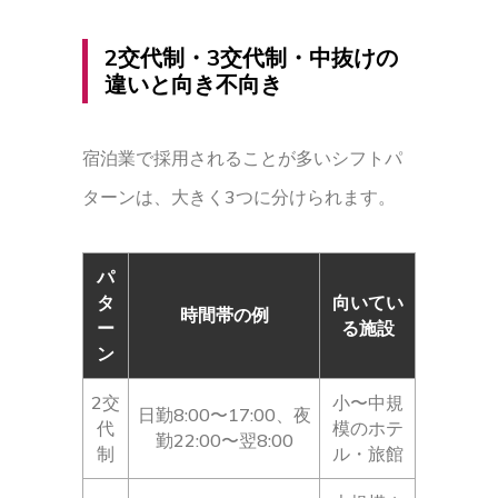
2交代制・3交代制・中抜けの
違いと向き不向き
宿泊業で採用されることが多いシフトパ
ターンは、大きく3つに分けられます。
パ
タ
向いてい
時間帯の例
ー
る施設
ン
2交
小〜中規
日勤8:00〜17:00、夜
代
模のホテ
勤22:00〜翌8:00
制
ル・旅館