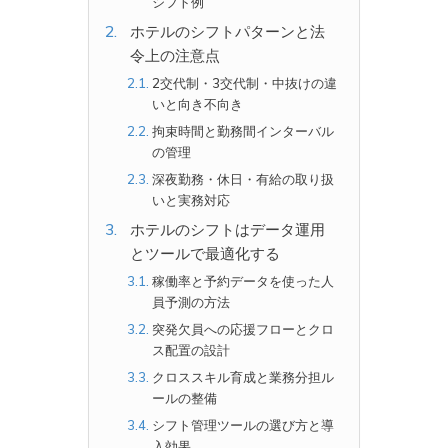
シフト例
ホテルのシフトパターンと法
令上の注意点
2交代制・3交代制・中抜けの違
いと向き不向き
拘束時間と勤務間インターバル
の管理
深夜勤務・休日・有給の取り扱
いと実務対応
ホテルのシフトはデータ運用
とツールで最適化する
稼働率と予約データを使った人
員予測の方法
突発欠員への応援フローとクロ
ス配置の設計
クロススキル育成と業務分担ル
ールの整備
シフト管理ツールの選び方と導
入効果