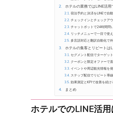
ホテルの業務ではLINE活
宿泊予約と決済をLINEで自
チェックインとチェックア
チャットボットで24時間問
リッチメニューで一目で使
多言語対応と翻訳自動化で
ホテルの集客とリピートはL
セグメント配信でターゲッ
クーポンと限定オファーで
イベントや周辺観光情報を
ステップ配信でリピート導
効果測定とKPIで改善を続け
まとめ
ホテルでのLINE活