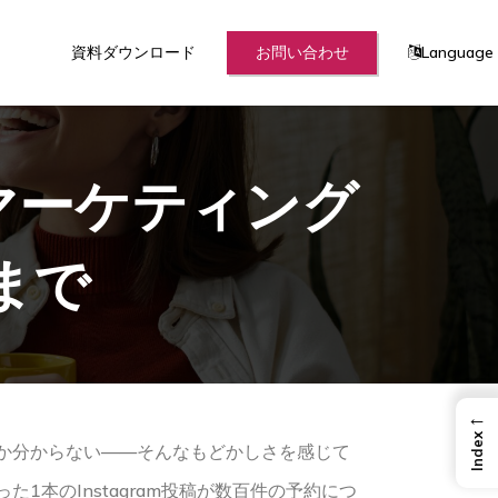
資料ダウンロード
お問い合わせ
Language
マーケティング
まで
←
Index
か分からない——そんなもどかしさを感じて
本のInstagram投稿が数百件の予約につ