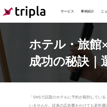
サービス
事例紹介
ニ
ホテル・旅館
成功の秘訣｜
「SNSで話題のホテルに予約が殺到してい
いませんか。従来の広告費をかけても若年層に響