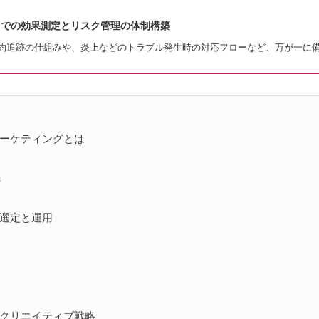
までの効果測定とリスク管理の体制構築
予約追跡の仕組みや、炎上などのトラブル発生時の対応フローなど、万が一に
マーケティングとは
的
機
の選定と運用
のクリエイティブ戦略