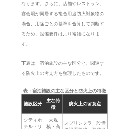
なります。さらに、店舗やレストラン、
宴会場が同居する複合用途防火対象物の
場合、用途ごとの基準を合算して判断す
るため、設備要件はより複雑になりま
す。
下表は、宿泊施設の主な区分と、関連す
る防火上の考え方を整理したものです。
表：宿泊施設の主な区分と防火上の特徴
主な特
施設区分
防火上の留意点
徴
シティホ
大規
スプリンクラー設備
テル・リ
模・高