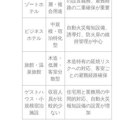
の設置義務、避難経
ゾートホ
層・複
路の二重確保が重要
テル
合用途
中規
自動火災報知設備、
ビジネス
模・宿
誘導灯、防火扉の維
ホテル
泊特化
持管理が中心
型
木造・
木造特有の延焼リス
旅館・温
低層・
クへの対応、客室ご
泉旅館
客室分
との避難経路確保
散型
ゲストハ
収容人
住宅用と業務用の中
ウス・小
員が比
間的対応、自動火災
規模宿泊
較的少
報知設備の設置が増
施設
ない
加