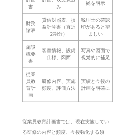
拠を明示
書
み
貸借対照表、損
税理士の確認
財務
益計算書（直近
印があると望
諸表
2期分）
ましい
施設
客室情報、設備
写真や図面で
概要
仕様、図面
視覚的に補足
書
従業
員教
研修内容、実施
実績と今後の
育計
頻度、評価方法
計画を明確に
画
従業員教育計画書では、現在実施してい
る研修の内容と頻度、今後強化する領