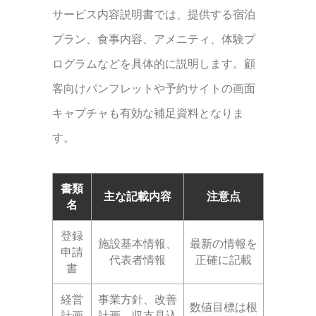
サービス内容説明書では、提供する宿泊
プラン、食事内容、アメニティ、体験プ
ログラムなどを具体的に説明します。顧
客向けパンフレットや予約サイトの画面
キャプチャも有効な補足資料となりま
す。
書類
主な記載内容
注意点
名
登録
施設基本情報、
最新の情報を
申請
代表者情報
正確に記載
書
経営
事業方針、改善
数値目標は根
計画
計画、収支見込