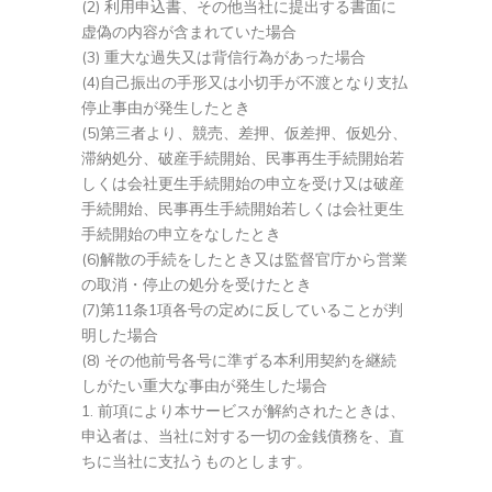
(2) 利用申込書、その他当社に提出する書面に
虚偽の内容が含まれていた場合
(3)
重大な過失又は背信行為があった場合
(4)自己振出の手形又は小切手が不渡となり支払
停止事由が発生したとき
(5)第三者より、競売、差押、仮差押、仮処分、
滞納処分、破産手続開始、民事再生手続開始若
しくは会社更生手続開始の申立を受け又は破産
手続開始、民事再生手続開始若しくは会社更生
手続開始の申立をなしたとき
(6)解散の手続をしたとき又は監督官庁から営業
の取消・停止の処分を受けたとき
(7)第11条1項各号の定めに反していることが判
明した場合
(8)
その他前号各号に準ずる本利用契約を継続
しがたい重大な事由が発生した場合
前項により本サービスが解約されたときは、
申込者は、当社に対する一切の金銭債務を、直
ちに当社に支払うものとします。