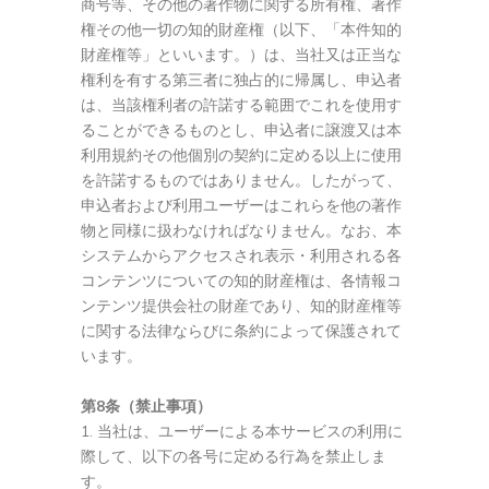
商号等、その他の著作物に関する所有権、著作
権その他一切の知的財産権（以下、「本件知的
財産権等」といいます。）は、当社又は正当な
権利を有する第三者に独占的に帰属し、申込者
は、当該権利者の許諾する範囲でこれを使用す
ることができるものとし、申込者に譲渡又は本
利用規約その他個別の契約に定める以上に使用
を許諾するものではありません。したがって、
申込者および利用ユーザーはこれらを他の著作
物と同様に扱わなければなりません。なお、本
システムからアクセスされ表示・利用される各
コンテンツについての知的財産権は、各情報コ
ンテンツ提供会社の財産であり、知的財産権等
に関する法律ならびに条約によって保護されて
います。
第8条（禁止事項）
当社は、ユーザーによる本サービスの利用に
際して、以下の各号に定める行為を禁止しま
す。