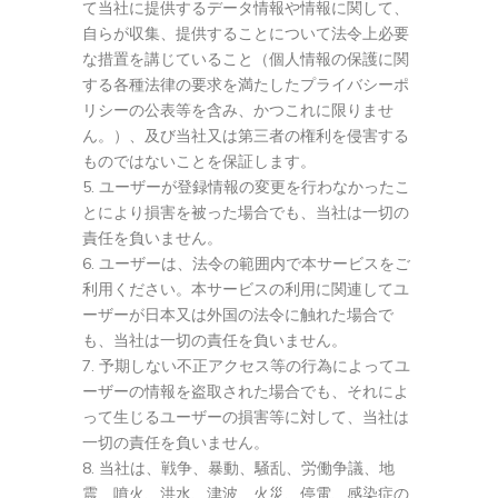
て当社に提供するデータ情報や情報に関して、
⾃
らが収集、提供することについて法令上必要
な措置を講じていること（個
⼈
情報の保護に関
する各種法律の要求を満たしたプライバシーポ
リシーの公表等を含み、かつこれに限りませ
ん。）、及び当社
⼜
は第三者の権利を侵害する
ものではないことを保証します。
ユーザーが登録情報の変更を行わなかったこ
とにより損害を被った場合でも、当社は一切の
責任を負いません。
ユーザーは、法令の範囲内で本サービスをご
利用ください。本サービスの利用に関連してユ
ーザーが日本又は外国の法令に触れた場合で
も、当社は一切の責任を負いません。
予期しない不正アクセス等の行為によってユ
ーザーの情報を盗取された場合でも、それによ
って生じるユーザーの損害等に対して、当社は
一切の責任を負いません。
当社は、戦争、暴動、騒乱、労働争議、地
震、噴火、洪水、津波、火災、停電、感染症の