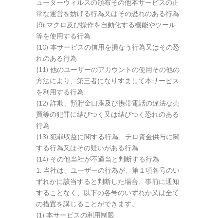
ューターウィルスの頒布その他本サービスの正
常な運営を妨げる行為又はその恐れのある行為
(9) マクロ及び操作を自動化する機能やツール
等を使用する行為
(10) 本サービスの信用を損なう行為又はその恐
れのある行為
(11) 他のユーザーのアカウントの使用その他の
方法により、第三者になりすまして本サービス
を利用する行為
(12) 詐欺、預貯金口座及び携帯電話の違法な売
買等の犯罪に結びつく又は結びつく恐れのある
行為
(13) 犯罪収益に関する行為、テロ資金供与に関
する行為又はその疑いがある行為
(14) その他当社が不適当と判断する行為
当社は、ユーザーの行為が、第１項各号のい
ずれかに該当すると判断した場合、事前に通知
することなく、以下の各号のいずれか又は全て
の措置を講じることができます。
(1) 本サービスの利用制限