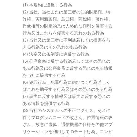
(1) 本規約に違反する行為
(2) 当社、当社または第三者の知的財産権、特
許権、実用新案権、意匠権、商標権、著作権、
肖像権等の財産的又は人格的な権利を侵害する
行為又はこれらを侵害する恐れのある行為
(3) 当社又は第三者に不利益若しくは損害を与
える行為又はその恐れのある行為
(4) 法令又は条例等に違反する行為
(5) 公序良俗に反する行為若しくはその恐れの
ある行為又は公序良俗に反する恐れのある情報
を当社に提供する行為
(6) 犯罪行為、犯罪行為に結びつく行為若しく
はこれを助長する行為又はその恐れのある行為
(7) 事実に反する情報又は事実に反する恐れの
ある情報を提供する行為
(8) 当社のシステムへの不正アクセス、それに
伴うプログラムコードの改ざん、位置情報の改
ざん、故意に虚偽、通信機器の仕様その他アプ
リケーションを利用してのチート行為、コンピ