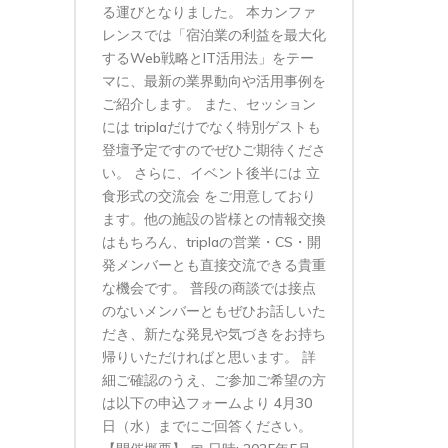
る運びとなりました。 本カンファ
レンスでは「宿泊業の利益を最大化
するWeb戦略とIT活用法」をテー
マに、最新の業界動向や活用事例を
ご紹介します。 また、セッション
には triplaだけでなく特別ゲストも
登壇予定ですのでぜひご期待くださ
い。 さらに、イベント後半には 立
食形式の交流会 をご用意しており
ます。他の施設の皆様との情報交換
はもちろん、triplaの営業・CS・開
発メンバーとも直接交流できる貴重
な機会です。 普段の商談では接点
のないメンバーともぜひお話しいた
だき、新たな発見や気づきをお持ち
帰りいただければと思います。 詳
細ご確認のうえ、ご参加ご希望の方
は以下の申込フォームより 4月30
日（水）までにご回答ください。