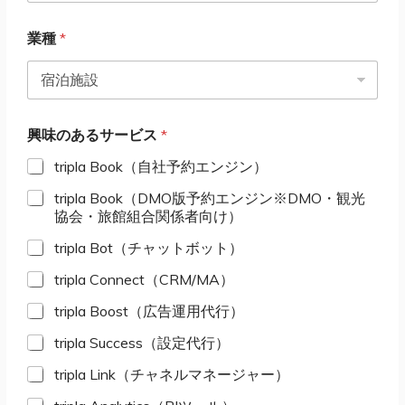
業種
*
個
興味のあるサービス
*
人
情
tripla Book（自社予約エンジン）
報
*
tripla Book（DMO版予約エンジン※DMO・観光
名
協会・旅館組合関係者向け）
前
tripla Bot（チャットボット）
tripla Connect（CRM/MA）
tripla Boost（広告運用代行）
tripla Success（設定代行）
tripla Link（チャネルマネージャー）